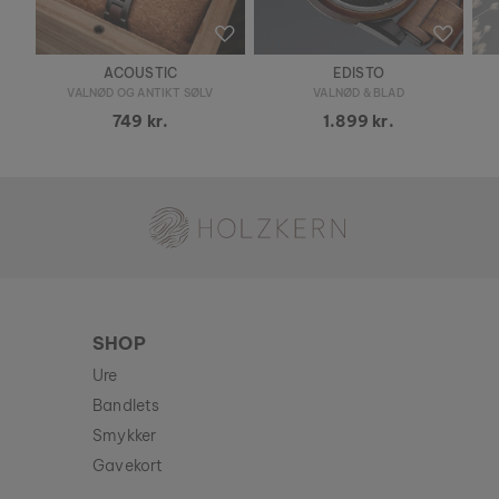
ACOUSTIC
EDISTO
VALNØD OG ANTIKT SØLV
VALNØD & BLAD
749 kr.
1.899 kr.
Holzkern - et mærke af Time for Nature GmbH
SHOP
Ure
Bandlets
Smykker
Gavekort