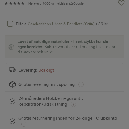
f
Mere end 9000 anmeldelser på Google
b
i
l
l
Tilføje
Geschenkbox Uhren & Bandlets (Grün)
+ 89 kr.
e
d
g
Lavet af naturlige materialer – hvert stykke har sin
a
egen karakter.
Subtile variationer i farve og tekstur gør
l
dit smykke helt unikt.
l
e
r
Levering:
Udsolgt
i
e
t
Gratis levering inkl. sporing
24 måneders Holzkern-garanti:
Reparation/Udskiftning
Gratis returnering inden for 24 dage | Clubkonto