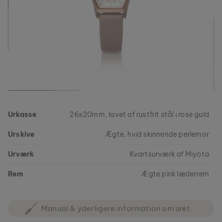
Urkasse
26x20mm, lavet af rustfrit stål i rose guld
Urskive
Ægte, hvid skinnende perlemor
Urværk
Kvartsurværk af Miyota
Rem
Ægte pink læderrem
Manual & yderligere information om uret