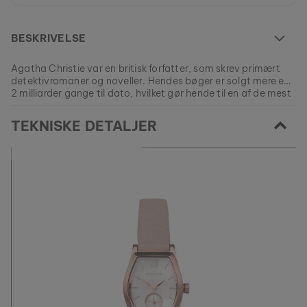
BESKRIVELSE
Agatha Christie var en britisk forfatter, som skrev primært
detektivromaner og noveller. Hendes bøger er solgt mere end
2 milliarder gange til dato, hvilket gør hende til en af ​​de mest
berømte og succesfulde forfattere i litteraturhistorien.
Denne model er UDSOLGT.
TEKNISKE DETALJER
Alle vores produkter er fremstillet i små serier for at tilbyde så
stor variation som muligt for vores kunder.
EAN: #
9120078339992
Sikre din stykke natur fra vores nuværende kollektioner, så
længe lager haves.