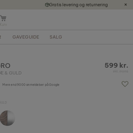
Gratis levering og returnering
✕
Å
b
n
R
GAVEGUIDE
SALG
m
i
n
i
k
599 kr.
GRO
u
inkl. moms
Æ & GULD
r
v
Mere end 9000 anmeldelser på Google
GULD