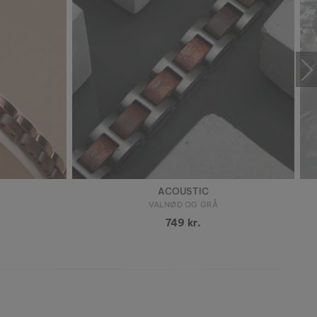
ACOUSTIC
D
VALNØD OG GRÅ
749 kr.