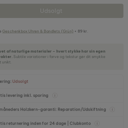
Udsolgt
je
Geschenkbox Uhren & Bandlets (Grün)
+ 89 kr.
et af naturlige materialer – hvert stykke har sin egen
rakter.
Subtile variationer i farve og tekstur gør dit smykke
t unikt.
ering:
Udsolgt
tis levering inkl. sporing
måneders Holzkern-garanti: Reparation/Udskiftning
tis returnering inden for 24 dage | Clubkonto