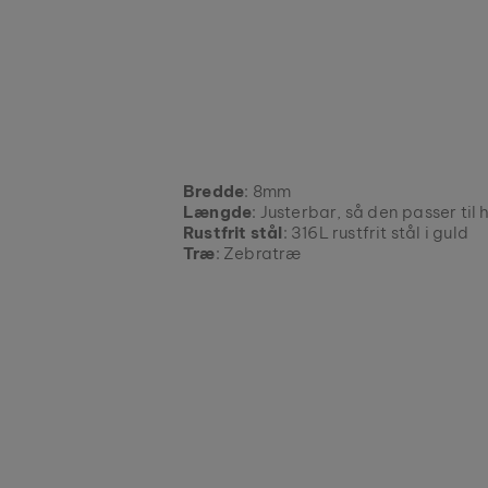
Bredde
: 8mm
Længde
: Justerbar, så den passer til
Rustfrit stål
: 316L rustfrit stål i guld
Træ
: Zebratræ