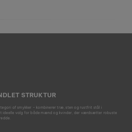
NDLET STRUKTUR
tegori af smykker – kombinerer træ, sten og rustfrit stål i
 ideelle valg for både mænd og kvinder, der værdsætter robuste
redde.