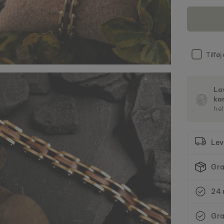
Tilfø
Lav
ka
hel
Lev
Gra
24 
Gra