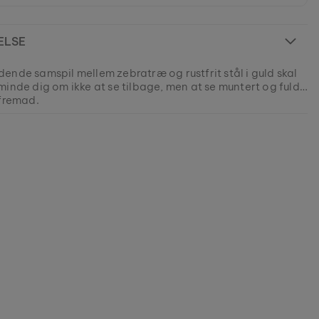
ELSE
ende samspil mellem zebratræ og rustfrit stål i guld skal
minde dig om ikke at se tilbage, men at se muntert og fuld
 fremad.
del er UDSOLGT.
 produkter er fremstillet i små serier for at tilbyde så stor
som muligt for vores kunder.
631001117
stykke natur fra vores nuværende kollektioner, så længe
es.