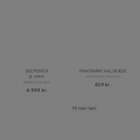
DEEPDIVER
PANORAMIC HALSKÆDE
41MM
HVID PERLE OG GULD
MARMOR & SØLV
829 kr.
4.999 kr.
På lager igen