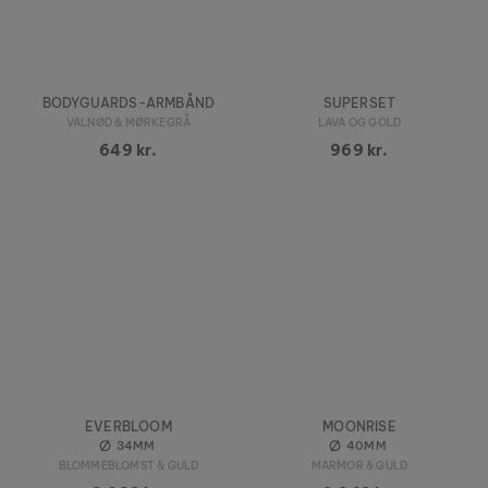
BODYGUARDS-ARMBÅND
SUPERSET
VALNØD & MØRKEGRÅ
LAVA OG GOLD
649 kr.
969 kr.
EVERBLOOM
MOONRISE
34MM
40MM
BLOMMEBLOMST & GULD
MARMOR & GULD