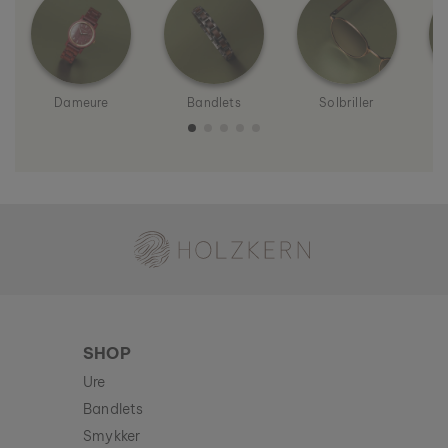
Dameure
Bandlets
Solbriller
H
Holzkern - et mærke af Time for Nature GmbH
SHOP
Ure
Bandlets
Smykker