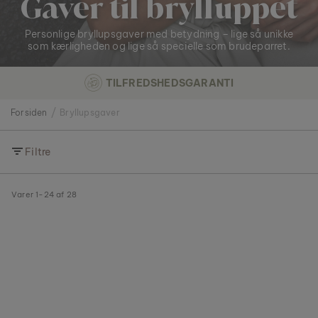
Gaver til brylluppet
Personlige bryllupsgaver med betydning – lige så unikke
som kærligheden og lige så specielle som brudeparret.
TILFREDSHEDSGARANTI
Forsiden
Bryllupsgaver
Filtre
Varer
1
-
24
af
28