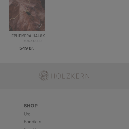
EPHEMERA HALSKÆDE
KOA & GULD
549 kr.
Holzkern - et mærke af Time for Nature GmbH
SHOP
Ure
Bandlets