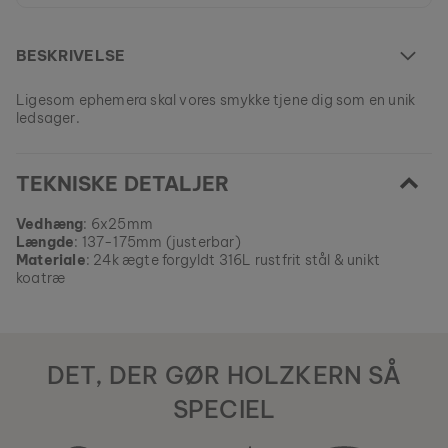
BESKRIVELSE
Ligesom ephemera skal vores smykke tjene dig som en unik
ledsager.
Denne model er UDSOLGT.
TEKNISKE DETALJER
Alle vores produkter er fremstillet i små serier for at tilbyde så
stor variation som muligt for vores kunder.
EAN: #
9120078337172
Sikre din stykke natur fra vores nuværende kollektioner, så
Vedhæng
: 6x25mm
længe lager haves.
Længde
: 137-175mm (justerbar)
Materiale
: 24k ægte forgyldt 316L rustfrit stål & unikt
koatræ
DET, DER GØR HOLZKERN SÅ
SPECIEL