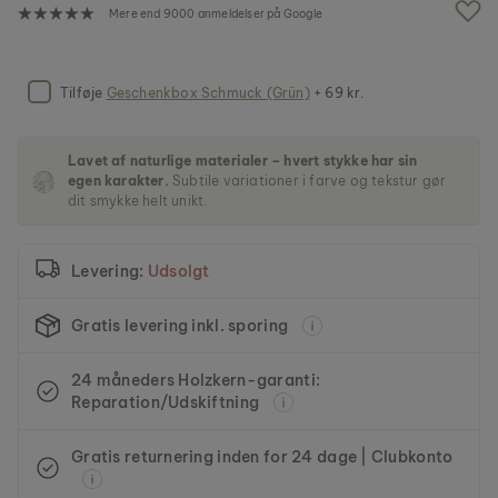
f
Mere end 9000 anmeldelser på Google
b
i
l
l
Tilføje
Geschenkbox Schmuck (Grün)
+ 69 kr.
e
d
g
Lavet af naturlige materialer – hvert stykke har sin
a
egen karakter.
Subtile variationer i farve og tekstur gør
l
dit smykke helt unikt.
l
e
r
Levering:
Udsolgt
i
e
t
Gratis levering inkl. sporing
24 måneders Holzkern-garanti:
Reparation/Udskiftning
Gratis returnering inden for 24 dage | Clubkonto