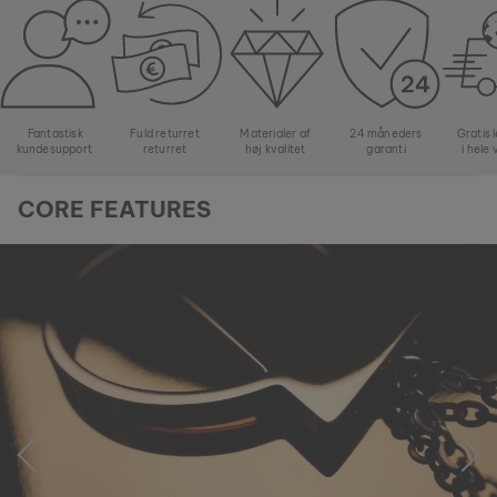
Fantastisk
Fuld returret
Materialer af
24 måneders
Gratis 
kundesupport
returret
høj kvalitet
garanti
i hele
CORE FEATURES