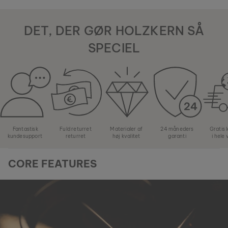
DET, DER GØR HOLZKERN SÅ
SPECIEL
Fantastisk
Fuld returret
Materialer af
24 måneders
Gratis 
kundesupport
returret
høj kvalitet
garanti
i hele
CORE FEATURES