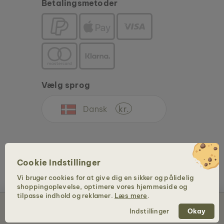
Betalingsmetoder
Vælg sprog
Dansk
kr.
Cookie Indstillinger
Vi bruger cookies for at give dig en sikker og pålidelig
shoppingoplevelse, optimere vores hjemmeside og
Copyright © 2026 Holzkern - Et mærke af Time for Nature GmbH. Alle rettigheder
tilpasse indhold og reklamer.
Læs mere
.
forbeholdes.
Læg i kurv – 549 kr.
Indstillinger
Okay