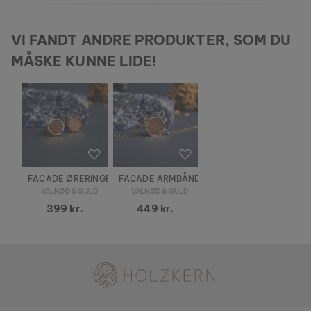
VI FANDT ANDRE PRODUKTER, SOM DU
MÅSKE KUNNE LIDE!
FACADE ØRERINGE
FACADE ARMBÅND
VALNØD & GULD
VALNØD & GULD
399 kr.
449 kr.
Holzkern - et mærke af Time for Nature GmbH