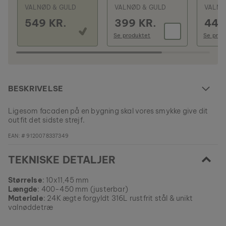
VALNØD & GULD
VALNØD & GULD
VALNØ
549 KR.
399 KR.
449
Se produktet
Se prod
BESKRIVELSE
Ligesom facaden på en bygning skal vores smykke give dit
outfit det sidste strejf.
EAN: #
9120078337349
TEKNISKE DETALJER
Størrelse
: 10x11,45 mm
Længde
: 400-450 mm (justerbar)
Materiale
: 24K ægte forgyldt 316L rustfrit stål & unikt
valnøddetræ