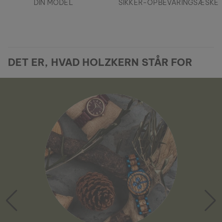
DIN MODEL
SIKKER-OPBEVARINGSÆSKE
DET ER, HVAD HOLZKERN STÅR FOR