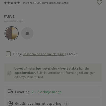
f
Mere end 9000 anmeldelser på Google
b
i
l
FARVE
l
VALNØD & GULD
e
d
g
a
l
l
e
Tilføje
Geschenkbox Schmuck (Grün)
+ 69 kr.
r
i
e
t
Lavet af naturlige materialer – hvert stykke har sin
egen karakter.
Subtile variationer i farve og tekstur gør
dit smykke helt unikt.
Levering:
2 - 5 arbejdsdage
Gratis levering inkl. sporing