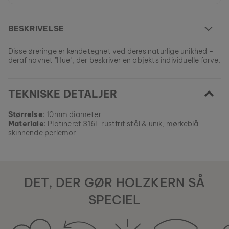
BESKRIVELSE
Disse øreringe er kendetegnet ved deres naturlige unikhed -
deraf navnet "Hue", der beskriver en objekts individuelle farve.
Denne model er UDSOLGT.
TEKNISKE DETALJER
Alle vores produkter er fremstillet i små serier for at tilbyde så
stor variation som muligt for vores kunder.
EAN: #
9010631001551
Sikre din stykke natur fra vores nuværende kollektioner, så
Størrelse
: 10mm diameter
længe lager haves.
Materiale
: Platineret 316L rustfrit stål & unik, mørkeblå
skinnende perlemor
DET, DER GØR HOLZKERN SÅ
SPECIEL