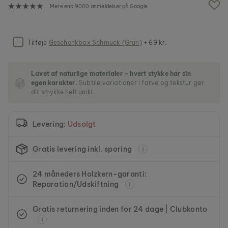
f
Mere end 9000 anmeldelser på Google
b
i
l
l
Tilføje
Geschenkbox Schmuck (Grün)
+ 69 kr.
e
d
g
Lavet af naturlige materialer – hvert stykke har sin
a
egen karakter.
Subtile variationer i farve og tekstur gør
l
dit smykke helt unikt.
l
e
r
Levering:
Udsolgt
i
e
t
Gratis levering inkl. sporing
24 måneders Holzkern-garanti:
Reparation/Udskiftning
Gratis returnering inden for 24 dage | Clubkonto