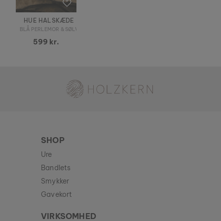
HUE HALSKÆDE
BLÅ PERLEMOR & SØLV
599 kr.
Holzkern - et mærke af Time for Nature GmbH
SHOP
Ure
Bandlets
Smykker
Gavekort
VIRKSOMHED