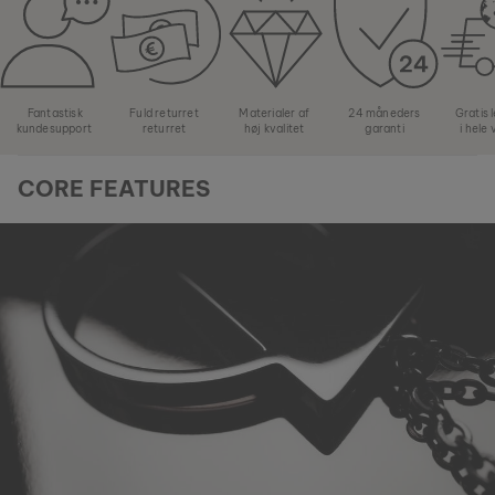
Fantastisk
Fuld returret
Materialer af
24 måneders
Gratis 
kundesupport
returret
høj kvalitet
garanti
i hele
CORE FEATURES