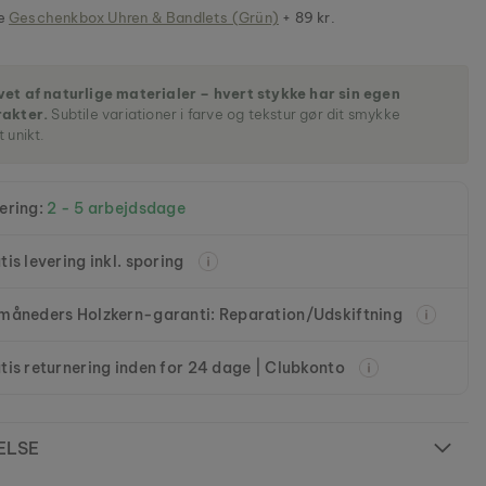
je
Geschenkbox Uhren & Bandlets (Grün)
+ 89 kr.
et af naturlige materialer – hvert stykke har sin egen
rakter.
Subtile variationer i farve og tekstur gør dit smykke
t unikt.
ering:
2 - 5 arbejdsdage
tis levering inkl. sporing
måneders Holzkern-garanti: Reparation/Udskiftning
tis returnering inden for 24 dage | Clubkonto
ELSE