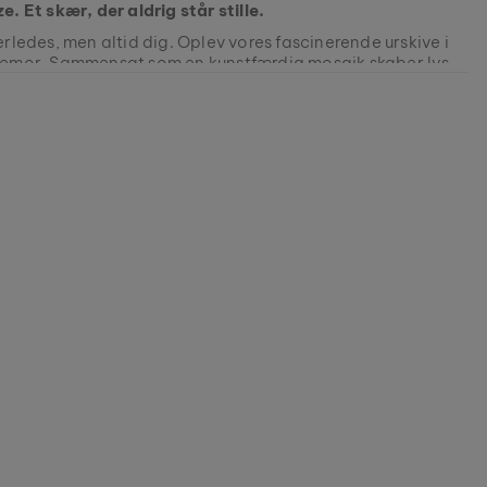
. Et skær, der aldrig står stille.
rledes, men altid dig. Oplev vores fascinerende urskive i
emor. Sammensat som en kunstfærdig mosaik skaber lyset
ye refleksioner og farvespil. Levende, foranderlig og lige
m din personlighed. Et design, der fortryller og får dig til
0631024666
e hverdagen!