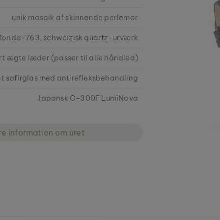
unik mosaik af skinnende perlemor
Ronda-763, schweizisk quartz-urværk
rt ægte læder (passer til alle håndled)
et safirglas med antirefleksbehandling
Japansk G-300F LumiNova
re information om uret