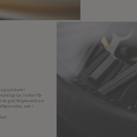
 og symboler!
unstigt lys, hvilket får
blot en god følgesvend om
flæse tiden, selv i
ten!