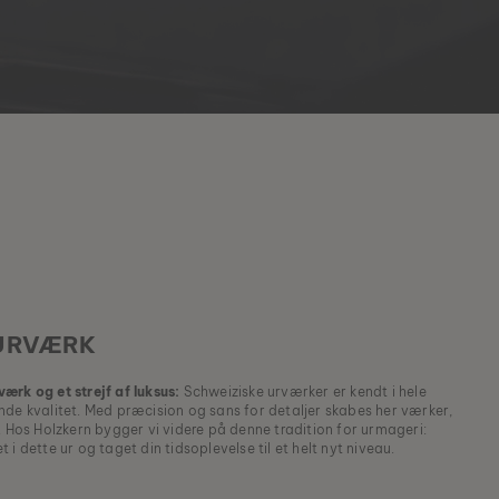
 URVÆRK
ærk og et strejf af luksus:
Schweiziske urværker er kendt i hele
nde kvalitet. Med præcision og sans for detaljer skabes her værker,
. Hos Holzkern bygger vi videre på denne tradition for urmageri:
i dette ur og taget din tidsoplevelse til et helt nyt niveau.