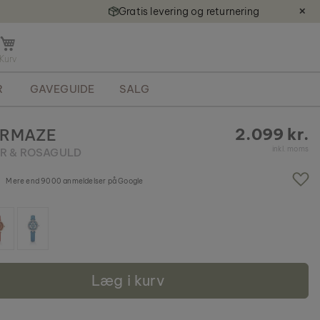
Gratis levering og returnering
✕
Å
b
n
R
GAVEGUIDE
SALG
m
i
n
2.099 kr.
ORMAZE
i
inkl. moms
R & ROSAGULD
k
u
r
Mere end 9000 anmeldelser på Google
v
Læg i kurv