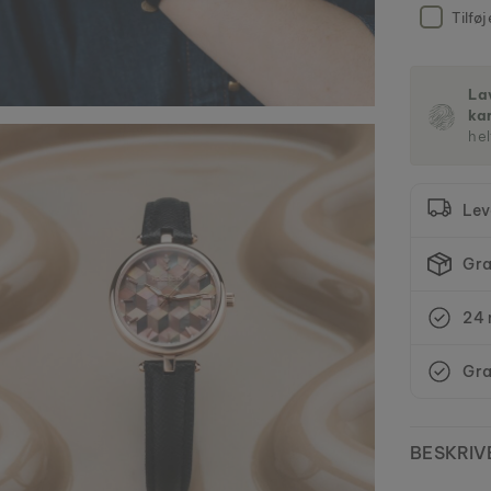
Tilfø
Lav
ka
hel
Lev
Gra
24 
Gra
BESKRIV