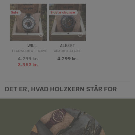
Sale
Sidste chance
WILL
ALBERT
LEADWOOD & LEADWOOD
AKACIE & AKACIE
4.299 kr.
4.299 kr.
3.353 kr.
DET ER, HVAD HOLZKERN STÅR FOR