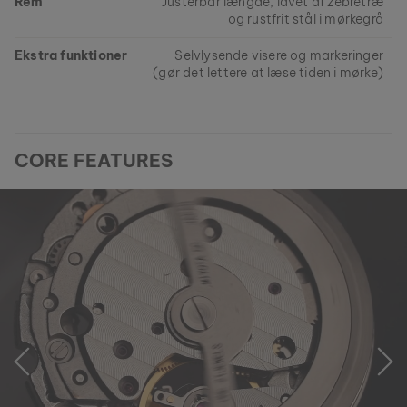
Rem
Justerbar længde, lavet af zebretræ
og rustfrit stål i mørkegrå
Ekstra funktioner
Selvlysende visere og markeringer
(gør det lettere at læse tiden i mørke)
CORE FEATURES