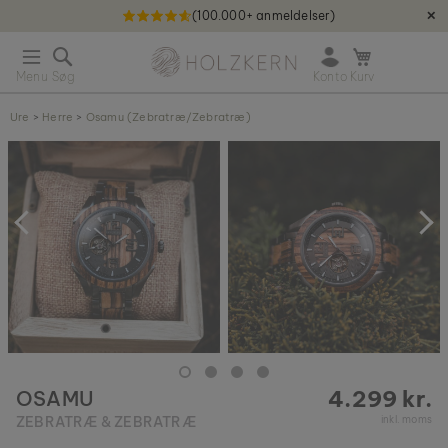
(100.000+ anmeldelser)
✕
S
Holzkern - a brand of Time for Nature GmbH qweqwe
k
Å
i
b
p
n
t
Ure
>
Herre
>
Osamu (Zebratræ/Zebratræ)
m
o
i
G
C
n
å
o
i
t
n
k
i
t
u
l
e
r
s
n
v
l
t
u
t
n
i
n
g
4.299 kr.
OSAMU
e
n
ZEBRATRÆ & ZEBRATRÆ
inkl. moms
a