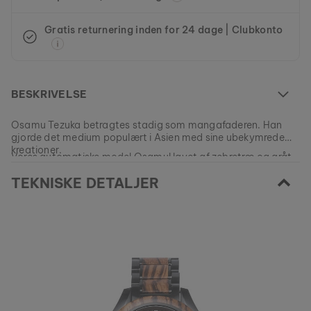
Gratis returnering inden for 24 dage | Clubkonto
BESKRIVELSE
Osamu Tezuka betragtes stadig som mangafaderen. Han
gjorde det medium populært i Asien med sine ubekymrede
kreationer.
Vores automatiske model Osamul lavet af zebretræ og gråt
rustfrit stål er dedikeret til skaberne af Astro Boy, Kimba og
TEKNISKE DETALJER
Princess Sapphire.
Denne model er UDSOLGT.
Alle vores produkter er fremstillet i små serier for at tilbyde så
stor variation som muligt for vores kunder.
EAN: #
9120078336519
Sikre din stykke natur fra vores nuværende kollektioner, så
længe lager haves.