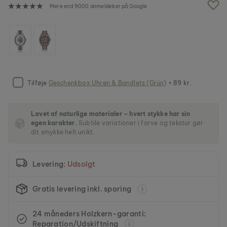
f
Mere end 9000 anmeldelser på Google
b
i
l
l
e
d
g
a
Tilføje
Geschenkbox Uhren & Bandlets (Grün)
+ 89 kr.
l
l
e
Lavet af naturlige materialer – hvert stykke har sin
r
egen karakter.
Subtile variationer i farve og tekstur gør
i
dit smykke helt unikt.
e
t
Levering:
Udsolgt
Gratis levering inkl. sporing
24 måneders Holzkern-garanti:
Reparation/Udskiftning