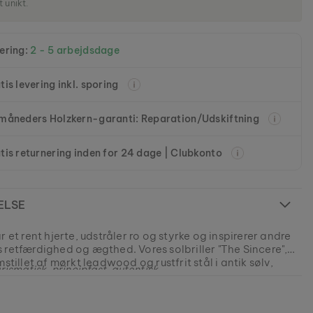
t unikt.
ering:
2 - 5 arbejdsdage
tis levering inkl. sporing
måneders Holzkern-garanti: Reparation/Udskiftning
tis returnering inden for 24 dage | Clubkonto
ELSE
r et rent hjerte, udstråler ro og styrke og inspirerer andre
 retfærdighed og ægthed. Vores solbriller "The Sincere",
mstillet af mørkt leadwood og rustfrit stål i antik sølv,
arismatisk, principfast, autentisk -
ad de lover, og er en virkelig pålidelig daglig følgesvend.
631013196