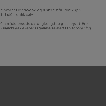
 finkornet leadwood og rustfrit stål i antik sølv
tfrit stål i antik sølv
44mm (stelbredde x stanglængde x glashøjde); Bro
 CE-mærkede i overensstemmelse med EU-forordning