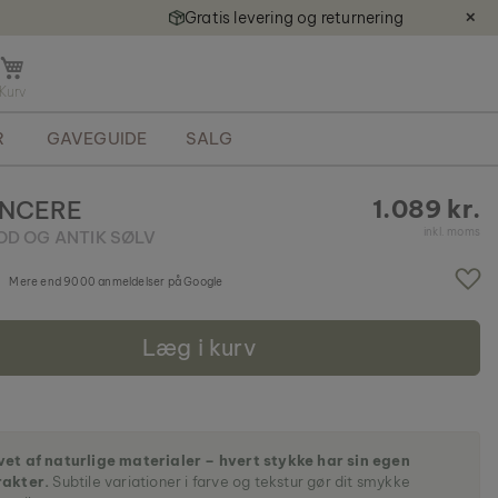
Gratis levering og returnering
✕
Å
b
n
R
GAVEGUIDE
SALG
m
i
n
1.089 kr.
INCERE
i
inkl. moms
D OG ANTIK SØLV
k
u
r
Mere end 9000 anmeldelser på Google
v
Læg i kurv
et af naturlige materialer – hvert stykke har sin egen
rakter.
Subtile variationer i farve og tekstur gør dit smykke