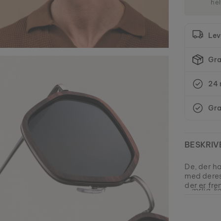
hel
Lev
Gra
24 
Gra
BESKRIV
De, der ha
med deres
der er fre
- ærlig, k
holder, hv
EAN: #
9010