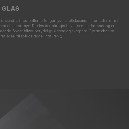
 GLAS
 anvendes til solbrillerne fanger lysets refleksioner i nærheden af dit
med et klarere syn. Det lys der når øjet bliver nemlig dæmpet og er
dende. Synet bliver betydeligt klarere og skarpere. Opfattelsen af
et. Ideel til solrige dage i naturen ;)