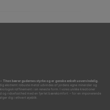
t – Titan bærer gudernes styrke og er ganske enkelt uovervindelig.
idig ekstremt robuste metal udvindes af jordens egne mineraler og
nologisk raffinement i sin reneste form. I vores unikke kreationer
d og ridsefasthed med en fjerlet bærekomfort – for en imponerende
lger dig i ethvert øjeblik.