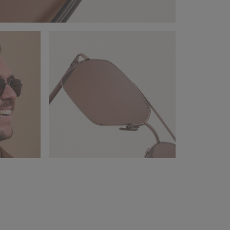
Sikre din 
lager hav