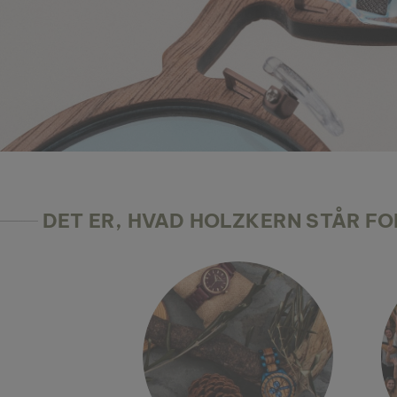
DET ER, HVAD HOLZKERN STÅR FO