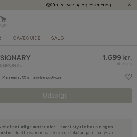
Gratis levering og returnering
✕
Å
b
n
R
GAVEGUIDE
SALG
m
i
n
1.599 kr.
ISIONARY
i
inkl. moms
& BRONZE
k
u
r
Mere end 9000 anmeldelser på Google
v
Udsolgt
et af naturlige materialer – hvert stykke har sin egen
rakter.
Subtile variationer i farve og tekstur gør dit smykke