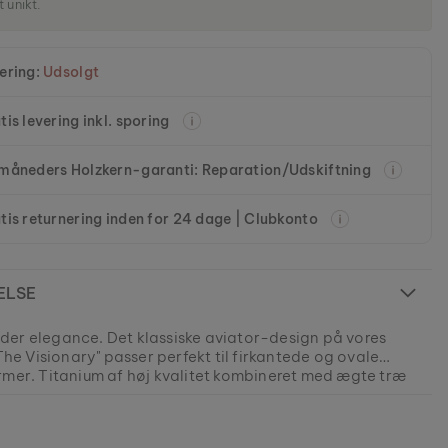
t unikt.
ering:
Udsolgt
tis levering inkl. sporing
måneders Holzkern-garanti: Reparation/Udskiftning
tis returnering inden for 24 dage | Clubkonto
ELSE
er elegance. Det klassiske aviator-design på vores
"The Visionary" passer perfekt til firkantede og ovale
rmer. Titanium af høj kvalitet kombineret med ægte træ
klart statement til alle, der elsker en naturligt stærk stil.
del er UDSOLGT.
 produkter er fremstillet i små serier for at tilbyde så stor
som muligt for vores kunder.
0631020750