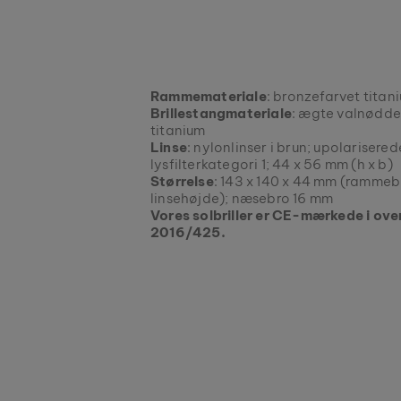
Rammemateriale
: bronzefarvet titani
Brillestangmateriale
: ægte valnødde
titanium
Linse
: nylonlinser i brun; upolariser
lysfilterkategori 1; 44 x 56 mm (h x b)
Størrelse
: 143 x 140 x 44 mm (rammeb
linsehøjde); næsebro 16 mm
Vores solbriller er CE-mærkede i o
2016/425.