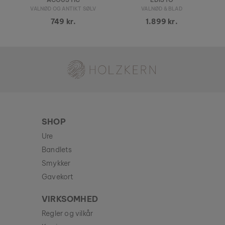
VALNØD OG ANTIKT SØLV
VALNØD & BLAD
749 kr.
1.899 kr.
Holzkern - et mærke af Time for Nature GmbH
SHOP
Ure
Bandlets
Smykker
Gavekort
VIRKSOMHED
Regler og vilkår