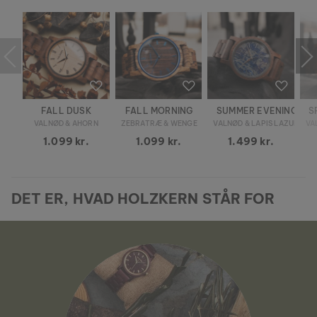
FALL DUSK
FALL MORNING
SUMMER EVENING
S
VALNØD & AHORN
ZEBRATRÆ & WENGE
VALNØD & LAPIS LAZULI
VA
1.099 kr.
1.099 kr.
1.499 kr.
DET ER, HVAD HOLZKERN STÅR FOR