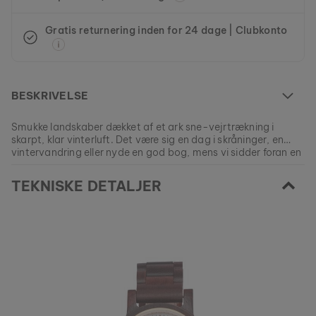
Gratis returnering inden for 24 dage | Clubkonto
BESKRIVELSE
Smukke landskaber dækket af et ark sne-vejrtrækning i
skarpt, klar vinterluft. Det være sig en dag i skråninger, en
vintervandring eller nyde en god bog, mens vi sidder foran en
hyggelig pejs - vores ur lavet af padauk og snehvid italiensk
Denne model er UDSOLGT.
marmor er en elegant påmindelse om disse vidunderlige
TEKNISKE DETALJER
Alle vores produkter er fremstillet i små serier for at tilbyde så
vintertider.
stor variation som muligt for vores kunder.
EAN: #
9120078330029
Sikre din stykke natur fra vores nuværende kollektioner, så
længe lager haves.