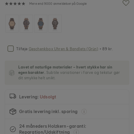
f
Mere end 9000 anmeldelser på Google
b
i
l
l
e
d
g
a
Tilføje
Geschenkbox Uhren & Bandlets (Grün)
+ 89 kr.
l
l
e
Lavet af naturlige materialer – hvert stykke har sin
r
egen karakter.
Subtile variationer i farve og tekstur gør
i
dit smykke helt unikt.
e
t
Levering:
Udsolgt
Gratis levering inkl. sporing
24 måneders Holzkern-garanti:
Reparation/Udskiftning