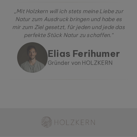
„Mit Holzkern will ich stets meine Liebe zur
Natur zum Ausdruck bringen und habe es
mir zum Ziel gesetzt, für jeden und jede das
perfekte Stück Natur zu schaffen.“
Elias Ferihumer
Gründer von HOLZKERN
Holzkern - Eine Marke der Time for Nature GmbH