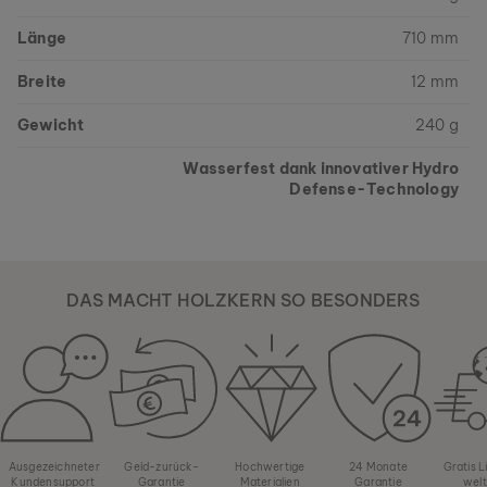
Länge
710 mm
Breite
12 mm
Gewicht
240 g
Wasserfest dank innovativer Hydro
Defense-Technology
DAS MACHT HOLZKERN SO BESONDERS
Ausgezeichneter
Geld-zurück-
Hochwertige
24 Monate
Gratis 
Kundensupport
Garantie
Materialien
Garantie
wel