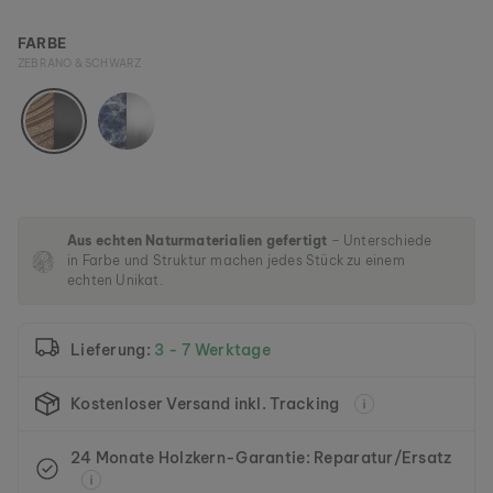
l
e
FARBE
r
ZEBRANO & SCHWARZ
i
e
s
p
r
i
n
g
Aus echten Naturmaterialien gefertigt
– Unterschiede
e
in Farbe und Struktur machen jedes Stück zu einem
n
echten Unikat.
Lieferung:
3 - 7 Werktage
Kostenloser Versand inkl. Tracking
24 Monate Holzkern-Garantie: Reparatur/Ersatz