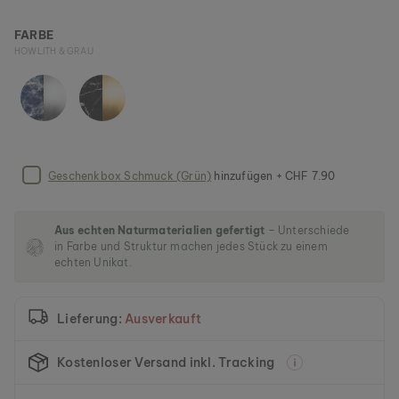
l
e
FARBE
r
HOWLITH & GRAU
i
e
s
p
r
i
n
Geschenkbox Schmuck (Grün)
hinzufügen + CHF 7.90
g
e
n
Aus echten Naturmaterialien gefertigt
– Unterschiede
in Farbe und Struktur machen jedes Stück zu einem
echten Unikat.
Lieferung:
Ausverkauft
Kostenloser Versand inkl. Tracking