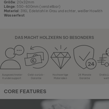
Sortiment, solange es verfügbar ist.
Größe
: 20x32mm
Länge
: 550-600mm (verstellbar)
Material
: 316L Edelstahl in Grau und echter, weißer Howlith
Wasserfest
DAS MACHT HOLZKERN SO BESONDERS
Ausgezeichneter
Geld-zurück-
Hochwertige
24 Monate
Gratis 
Kundensupport
Garantie
Materialien
Garantie
wel
CORE FEATURES