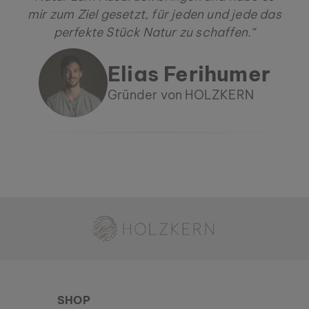
mir zum Ziel gesetzt, für jeden und jede das
perfekte Stück Natur zu schaffen.“
Elias Ferihumer
Gründer von HOLZKERN
Holzkern - Eine Marke der Time for Nature GmbH
SHOP