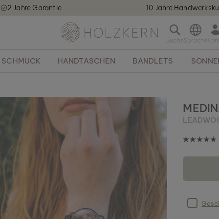
2 Jahre Garantie
10 Jahre Handwerksku
Holzkern - a brand of Time for Nature GmbH qweqwe
S
u
c
SCHMUCK
HANDTASCHEN
BANDLETS
SONNE
h
l
e
i
s
MEDIN
t
LEADWO
e
ö
f
f
n
e
n
Gesch