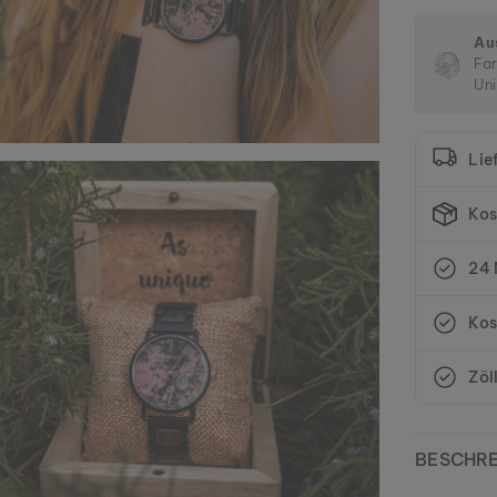
Au
Far
Uni
Lie
Kos
24 
Kos
Zöl
BESCHR