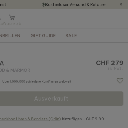
nst
Kostenloser Versand & Retoure
✕
M
i
n
NBRILLEN
GIFT GUIDE
SALE
i
-
W
a
r
CHF 279
A
e
inkl. MWSt.
OD & MARMOR
n
k
Über 1.000.000 zufriedene Kund*innen weltweit
o
r
b
Ausverkauft
ö
f
f
n
enkbox Uhren & Bandlets (Grün)
hinzufügen + CHF 9.90
e