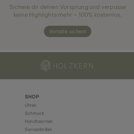
Sichere dir deinen Vorsprung und verpasse
keine Highlights mehr – 100% kostenlos.
Vorteile sichern
Holzkern - Eine Marke der Time for Nature GmbH
SHOP
Uhren
Schmuck
Handtaschen
Sonnenbrillen