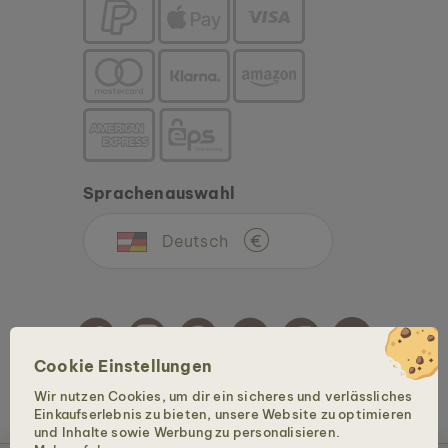
Sprachenauswahl
Deutsch
€
Cookie Einstellungen
Wir nutzen Cookies, um dir ein sicheres und verlässliches
Copyright © 2026 Holzkern - Eine Marke der Time for Nature GmbH. Alle Rechte
Einkaufserlebnis zu bieten, unsere Website zu optimieren
vorbehalten.
und Inhalte sowie Werbung zu personalisieren.