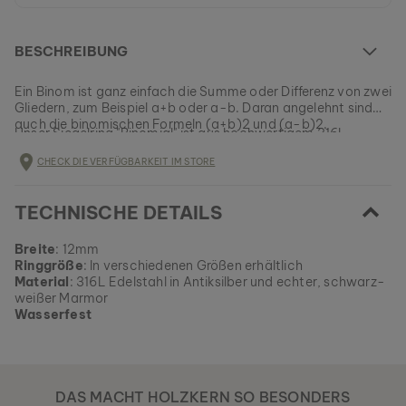
BESCHREIBUNG
Ein Binom ist ganz einfach die Summe oder Differenz von zwei
Gliedern, zum Beispiel a+b oder a-b. Daran angelehnt sind
auch die binomischen Formeln (a+b)2 und (a-b)2.
Unser Siegelring "Binomial" ist aus hochwertigem 316L
Edelstahl in Antiksilber und schwarzem Marmor gefertigt. Die
CHECK DIE VERFÜGBARKEIT IM STORE
weißen Äderchen im Gestein zeugen von einer einzigartigen
Entstehungsgeschichte vor Millionen von Jahren und sorgen
EAN: #
binomialring2
dafür, dass dein Unikat absolut einmalig ist. Entdecke deinen
TECHNISCHE DETAILS
neuen Alltagsbegleiter und trage dein persönliches Stück
rauer Natur immer mit dir!
Breite
: 12mm
Ringgröße
: In verschiedenen Größen erhältlich
Material
: 316L Edelstahl in Antiksilber und echter, schwarz-
weißer Marmor
Wasserfest
DAS MACHT HOLZKERN SO BESONDERS