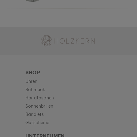
Holzkern - Eine Marke der Time for Nature GmbH
SHOP
Uhren
Schmuck
Handtaschen
Sonnenbrillen
Bandlets
Gutscheine
UNTERNEHMEN