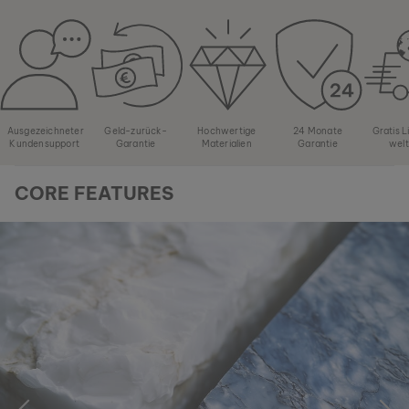
Ausgezeichneter
Geld-zurück-
Hochwertige
24 Monate
Gratis 
Kundensupport
Garantie
Materialien
Garantie
wel
CORE FEATURES