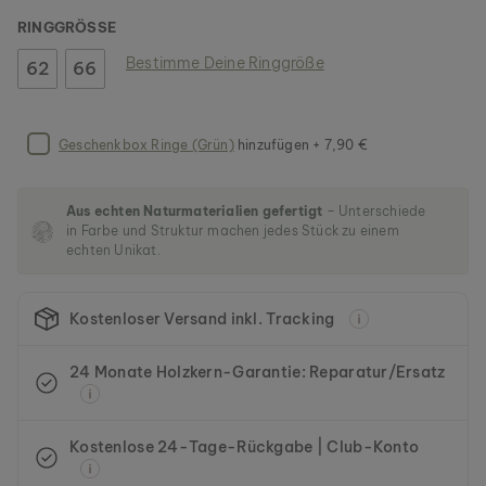
l
RINGGRÖSSE
e
r
Bestimme Deine Ringgröße
62
66
i
e
s
p
Geschenkbox Ringe (Grün)
hinzufügen + 7,90 €
r
i
n
Aus echten Naturmaterialien gefertigt
– Unterschiede
g
in Farbe und Struktur machen jedes Stück zu einem
e
echten Unikat.
n
Kostenloser Versand inkl. Tracking
24 Monate Holzkern-Garantie: Reparatur/Ersatz
Kostenlose 24-Tage-Rückgabe | Club-Konto