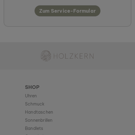
Zum Service-Formular
Holzkern - Eine Marke der Time for Nature GmbH
SHOP
Uhren
Schmuck
Handtaschen
Sonnenbrillen
Bandlets