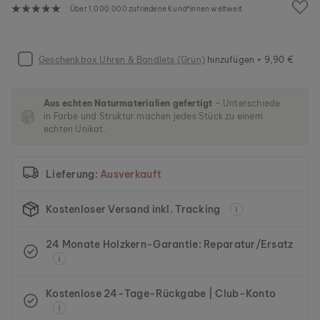
g
Über 1.000.000 zufriedene Kund*innen weltweit
a
l
e
r
Geschenkbox Uhren & Bandlets (Grün)
hinzufügen + 9,90 €
i
e
s
Aus echten Naturmaterialien gefertigt
– Unterschiede
p
in Farbe und Struktur machen jedes Stück zu einem
r
echten Unikat.
i
n
g
Lieferung:
Ausverkauft
e
n
Kostenloser Versand inkl. Tracking
24 Monate Holzkern-Garantie: Reparatur/Ersatz
Kostenlose 24-Tage-Rückgabe | Club-Konto