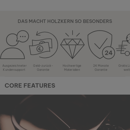
DAS MACHT HOLZKERN SO BESONDERS
Ausgezeichneter
Geld-zurück-
Hochwertige
24 Monate
Gratis 
Kundensupport
Garantie
Materialien
Garantie
wel
CORE FEATURES