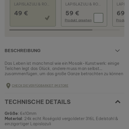
LAPISLAZULI & ROSÉ
LAPISLAZULI & ROSÉ
49 €
59 €
69 
Produkt ansehen
Produkt
BESCHREIBUNG
Das Leben ist manchmal wie ein Mosaik-Kunstwerk: einige
Teilchen legt das Glück, andere muss man selbst
zusammenfügen, um das große Ganze betrachten zu können
- unsere eindrucksvolle Mosaic Kollektion soll dich täglich
EAN: #
9010631002893
daran erinnern.
CHECK DIE VERFÜGBARKEIT IM STORE
TECHNISCHE DETAILS
Größe
: 6x10mm
Material
: 24k echt Roségold vergoldeter 316L Edelstahl &
einzigartiger Lapislazuli