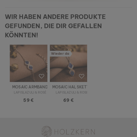
WIR HABEN ANDERE PRODUKTE
GEFUNDEN, DIE DIR GEFALLEN
KÖNNTEN!
Wieder da
MOSAIC ARMBAND
MOSAIC HALSKETTE
LAPISLAZULI & ROSÉ
LAPISLAZULI & ROSÉ
59 €
69 €
Holzkern - Eine Marke der Time for Nature GmbH