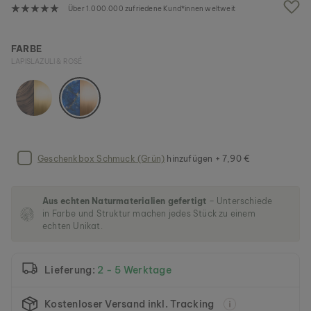
g
Über 1.000.000 zufriedene Kund*innen weltweit
a
l
e
FARBE
r
LAPISLAZULI & ROSÉ
i
e
s
p
r
i
n
Geschenkbox Schmuck (Grün)
hinzufügen + 7,90 €
g
e
n
Aus echten Naturmaterialien gefertigt
– Unterschiede
in Farbe und Struktur machen jedes Stück zu einem
echten Unikat.
Lieferung:
2 - 5 Werktage
Kostenloser Versand inkl. Tracking