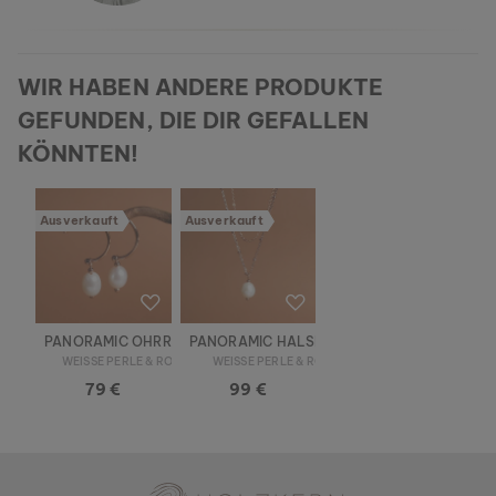
WIR HABEN ANDERE PRODUKTE
GEFUNDEN, DIE DIR GEFALLEN
KÖNNTEN!
Ausverkauft
Ausverkauft
PANORAMIC OHRRINGE
PANORAMIC HALSKETTE
WEISSE PERLE & ROSÉ
WEISSE PERLE & ROSÉ
79 €
99 €
Holzkern - Eine Marke der Time for Nature GmbH