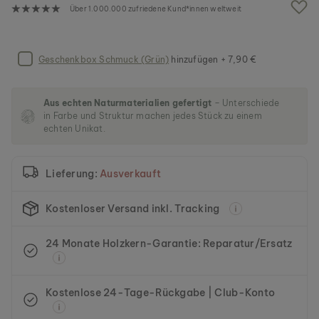
g
Über 1.000.000 zufriedene Kund*innen weltweit
a
l
e
r
Geschenkbox Schmuck (Grün)
hinzufügen + 7,90 €
i
e
s
Aus echten Naturmaterialien gefertigt
– Unterschiede
p
in Farbe und Struktur machen jedes Stück zu einem
r
echten Unikat.
i
n
g
Lieferung:
Ausverkauft
e
n
Kostenloser Versand inkl. Tracking
24 Monate Holzkern-Garantie: Reparatur/Ersatz
Kostenlose 24-Tage-Rückgabe | Club-Konto