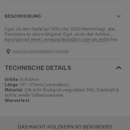
BESCHREIBUNG
Egal, ob dein Gipfel auf 300 oder 3000 Metern liegt, das
Panorama ist überwältigend. Egal, ob du den Anblick
kunstvoll auf einer Leinwand festhältst oder ein einfaches
Lass dich von unserem Armband “Panoramic” daran
Panoramabild mit dem Handy schießt, du hast etwas
erinnern, dass nicht alles, was du tust perfekt sein muss. Die
Einzigartiges geschaffen.
CHECK DIE VERFÜGBARKEIT IM STORE
Freude an der Tätigkeit ist wichtiger als das Resultat!
Dieses Modell ist momentan AUSVERKAUFT.
TECHNISCHE DETAILS
Alle Holzkern Produkte werden in Kleinserien gefertigt, um
eine möglichst große Vielfalt bieten zu können.
EAN: #
9010631011260
Sichere dir jetzt dein Stück Natur aus unserem momentanen
Größe
: 6x4,6mm
Sortiment, solange es verfügbar ist.
Länge
: 137-175mm (verstellbar)
Material
: 24k echt Roségold vergoldeter 316L Edelstahl &
echte, weiße Süßwasserperle
Wasserfest
DAS MACHT HOLZKERN SO BESONDERS