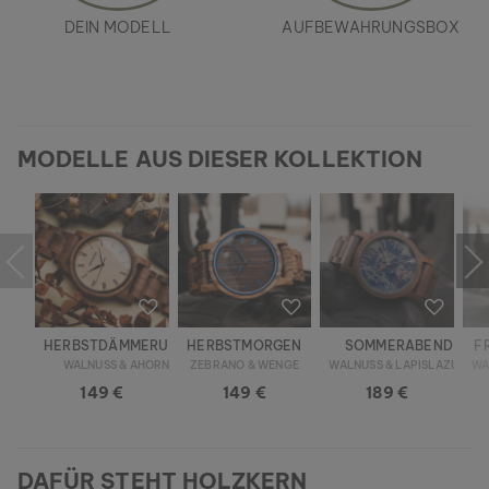
DEIN MODELL
AUFBEWAHRUNGSBOX
MODELLE AUS DIESER KOLLEKTION
HERBSTDÄMMERUNG
HERBSTMORGEN
SOMMERABEND
F
WALNUSS & AHORN
ZEBRANO & WENGE
WALNUSS & LAPISLAZULI
WA
149 €
149 €
189 €
DAFÜR STEHT HOLZKERN