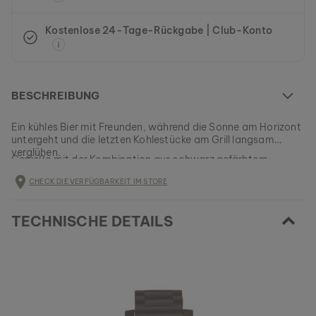
Kostenlose 24-Tage-Rückgabe | Club-Konto
BESCHREIBUNG
Ein kühles Bier mit Freunden, während die Sonne am Horizont
untergeht und die letzten Kohlestücke am Grill langsam
verglühen.
Genieße mit der Kombination aus schwarz gefärbtem
Ahornholz und schwarzem Marmor die Erinnerung an deine
CHECK DIE VERFÜGBARKEIT IM STORE
perfekte Sommernacht.
EAN: #
9010631018887
TECHNISCHE DETAILS