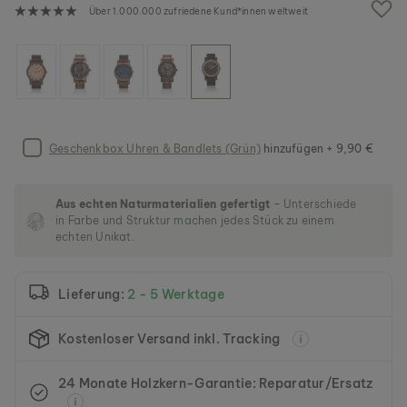
g
Über 1.000.000 zufriedene Kund*innen weltweit
a
l
e
r
i
e
s
p
Geschenkbox Uhren & Bandlets (Grün)
hinzufügen + 9,90 €
r
i
n
Aus echten Naturmaterialien gefertigt
– Unterschiede
g
in Farbe und Struktur machen jedes Stück zu einem
e
echten Unikat.
n
Lieferung:
2 - 5 Werktage
Kostenloser Versand inkl. Tracking
24 Monate Holzkern-Garantie: Reparatur/Ersatz