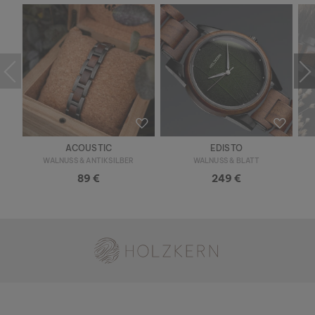
ACOUSTIC
EDISTO
WALNUSS & ANTIKSILBER
WALNUSS & BLATT
89 €
249 €
Holzkern - Eine Marke der Time for Nature GmbH