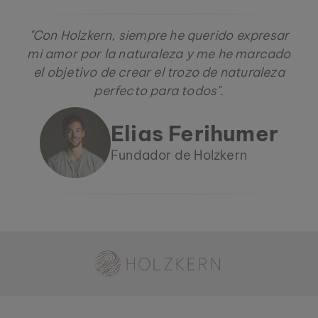
"Con Holzkern, siempre he querido expresar
mi amor por la naturaleza y me he marcado
el objetivo de crear el trozo de naturaleza
perfecto para todos".
Elias Ferihumer
Fundador de Holzkern
Holzkern - una marca de Time for Nature GmbH