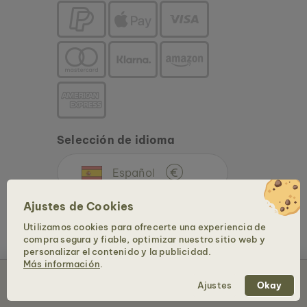
Selección de idioma
Español
€
Ajustes de Cookies
Utilizamos cookies para ofrecerte una experiencia de
compra segura y fiable, optimizar nuestro sitio web y
personalizar el contenido y la publicidad.
Más información
.
Añadir al carrito – 99 €
Copyright © 2026 Holzkern - una marca de Time for Nature GmbH. Todos los
Ajustes
Okay
derechos reservados.