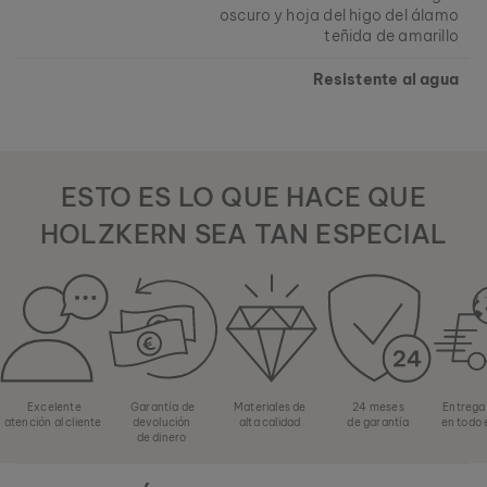
oscuro y hoja del higo del álamo
teñida de amarillo
Resistente al agua
ESTO ES LO QUE HACE QUE
HOLZKERN SEA TAN ESPECIAL
Excelente
Garantía de
Materiales de
24 meses
Entrega
atención al cliente
devolución
alta calidad
de garantía
en todo
de dinero