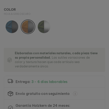
a
l
COLOR
e
HOJA & GRIS OSCURO
r
í
a
d
e
i
m
á
Elaboradas con materiales naturales, cada pieza tiene
g
su propia personalidad.
Las sutiles variaciones de
e
color y textura hacen que cada artículo sea
n
verdaderamente único.
e
s
Entrega:
3 - 6 días laborables
Envío gratuito con seguimiento
Garantía Holzkern de 24 meses: