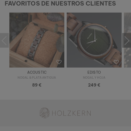
FAVORITOS DE NUESTROS CLIENTES
ACOUSTIC
EDISTO
NOGAL & PLATA ANTIGUA
NOGAL Y HOJA
89 €
249 €
Holzkern - una marca de Time for Nature GmbH