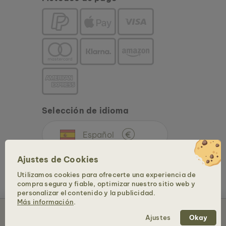
Selección de idioma
Español
€
Ajustes de Cookies
Utilizamos cookies para ofrecerte una experiencia de
compra segura y fiable, optimizar nuestro sitio web y
personalizar el contenido y la publicidad.
Más información
.
Agotado
Copyright © 2026 Holzkern - una marca de Time for Nature GmbH. Todos los
Ajustes
Okay
derechos reservados.