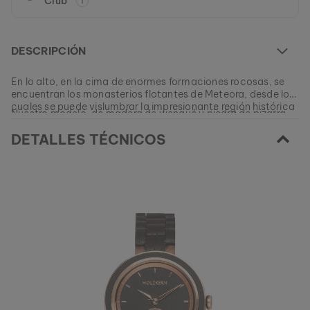
Club
DESCRIPCIÓN
En lo alto, en la cima de enormes formaciones rocosas, se
encuentran los monasterios flotantes de Meteora, desde los
cuales se puede vislumbrar la impresionante región histórica
Nuestro modelo, de madera de wengué y piedra de pizarra
de Tesalia.
negra, está inspirado en esta maravillosa simbiosis de
DETALLES TÉCNICOS
naturaleza y arquitectura medieval.
Este modelo está actualmente AGOTADO.
Todos nuestros productos se fabrican en pequeños lotes
para ofrecer a nuestros clientes la mayor variedad posible.
EAN: #
9120078336083
Consigue tu pedazo de naturaleza favorito de nuestras
colecciones actuales, mientras esté disponible.