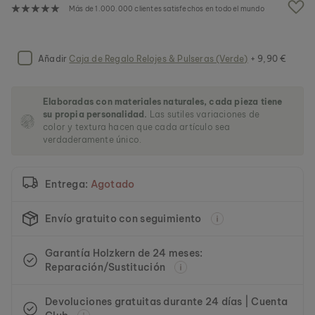
a
Más de 1.000.000 clientes satisfechos en todo el mundo
g
a
l
e
Añadir
Caja de Regalo Relojes & Pulseras (Verde)
+ 9,90 €
r
í
a
Elaboradas con materiales naturales, cada pieza tiene
d
su propia personalidad.
Las sutiles variaciones de
e
color y textura hacen que cada artículo sea
i
verdaderamente único.
m
á
g
Entrega:
Agotado
e
n
e
Envío gratuito con seguimiento
s
Garantía Holzkern de 24 meses:
Reparación/Sustitución
Devoluciones gratuitas durante 24 días | Cuenta