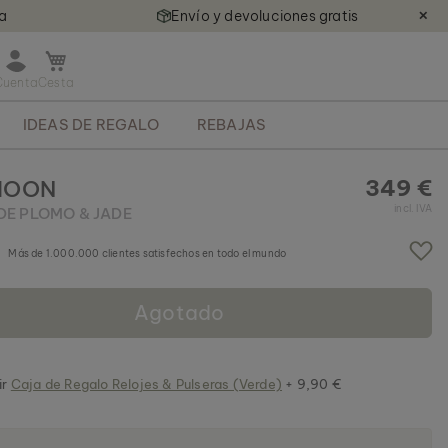
ía
Envío y devoluciones gratis
✕
A
b
r
IDEAS DE REGALO
REBAJAS
i
r
m
349 €
MOON
i
incl. IVA
DE PLOMO & JADE
n
i
c
Más de 1.000.000 clientes satisfechos en todo el mundo
a
r
Agotado
r
i
t
o
ir
Caja de Regalo Relojes & Pulseras (Verde)
+ 9,90 €