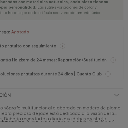
aboradas con materiales naturales, cada pieza tiene su
opia personalidad.
Las sutiles variaciones de color y
tura hacen que cada artículo sea verdaderamente único.
rega:
Agotado
ío gratuito con seguimiento
antía Holzkern de 24 meses: Reparación/Sustitución
oluciones gratuitas durante 24 días | Cuenta Club
CIÓN
ronógrafo multifuncional elaborado en madera de plomo
piedra preciosa de jade está dedicado a la visión de la
a. Debería recordarte a diario que debes prestarle
 dos estilos.
Asegura ya tu propio modelo “New Moon",
 las alegrías sencillas de la vida.
novador Sistema de Bisel Cambio-Fácil, y recibe con tu