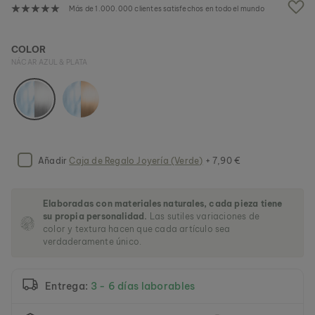
a
Más de 1.000.000 clientes satisfechos en todo el mundo
g
a
l
COLOR
e
NÁCAR AZUL & PLATA
r
í
a
d
e
i
m
Añadir
Caja de Regalo Joyería (Verde)
+ 7,90 €
á
g
e
n
Elaboradas con materiales naturales, cada pieza tiene
e
su propia personalidad.
Las sutiles variaciones de
color y textura hacen que cada artículo sea
s
verdaderamente único.
Entrega:
3 - 6 días laborables