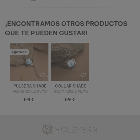
¡ENCONTRAMOS OTROS PRODUCTOS
QUE TE PUEDEN GUSTAR!
Agotado
PULSERA SHADE
COLLAR SHADE
NÁCAR AZUL & PLATA
NÁCAR AZUL & PLATA
59 €
69 €
Holzkern - una marca de Time for Nature GmbH