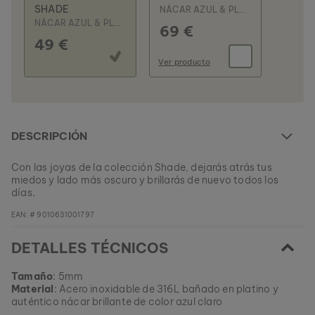
SHADE
NÁCAR AZUL & PLATA
NÁCAR AZUL & PLATA
69 €
49 €
Ver producto
DESCRIPCIÓN
Con las joyas de la colección Shade, dejarás atrás tus
miedos y lado más oscuro y brillarás de nuevo todos los
días.
EAN: #
9010631001797
DETALLES TÉCNICOS
Tamaño
: 5mm
Material
: Acero inoxidable de 316L bañado en platino y
auténtico nácar brillante de color azul claro