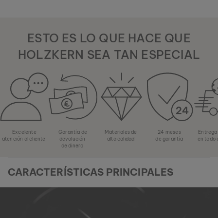
ESTO ES LO QUE HACE QUE
HOLZKERN SEA TAN ESPECIAL
Excelente
Garantía de
Materiales de
24 meses
Entrega
atención al cliente
devolución
alta calidad
de garantía
en todo
de dinero
CARACTERÍSTICAS PRINCIPALES