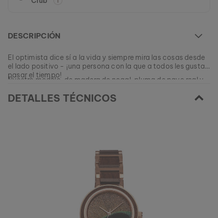
Club
DESCRIPCIÓN
El optimista dice sí a la vida y siempre mira las cosas desde
el lado positivo - ¡una persona con la que a todos les gusta
pasar el tiempo!
Nuestro modelo, de madera de nogal, pluma de pavo real y
elemento en acero inoxidable de color oro rosa, está
DETALLES TÉCNICOS
inspirado en este carácter despreocupado y debe
proporcionarte pensamientos positivos en tu vida cotidiana.
EAN: #
9120078334843