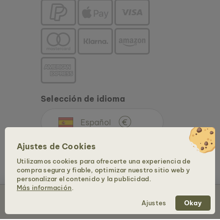
Selección de idioma
Español
€
Ajustes de Cookies
Utilizamos cookies para ofrecerte una experiencia de
compra segura y fiable, optimizar nuestro sitio web y
personalizar el contenido y la publicidad.
Más información
.
Añadir al carrito – 229 €
Copyright © 2026 Holzkern - una marca de Time for Nature GmbH. Todos los
Ajustes
Okay
derechos reservados.