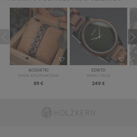
ACOUSTIC
EDISTO
NOGAL & PLATA ANTIGUA
NOGAL Y HOJA
89 €
249 €
Holzkern - una marca de Time for Nature GmbH