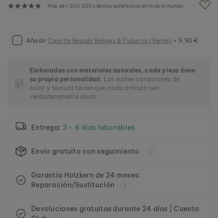
a
Más de 1.000.000 clientes satisfechos en todo el mundo
g
a
l
e
Añadir
Caja de Regalo Relojes & Pulseras (Verde)
+ 9,90 €
r
í
a
Elaboradas con materiales naturales, cada pieza tiene
d
su propia personalidad.
Las sutiles variaciones de
e
color y textura hacen que cada artículo sea
i
verdaderamente único.
m
á
g
Entrega:
3 - 6 días laborables
e
n
e
Envío gratuito con seguimiento
s
Garantía Holzkern de 24 meses:
Reparación/Sustitución
Devoluciones gratuitas durante 24 días | Cuenta