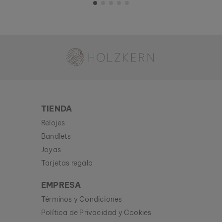
Holzkern - una marca de Time for Nature GmbH
TIENDA
Relojes
Bandlets
Joyas
Tarjetas regalo
EMPRESA
Términos y Condiciones
Política de Privacidad y Cookies