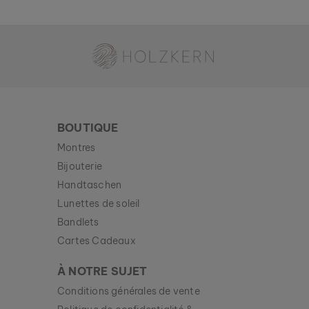
Holzkern - une marque du groupe Time for Nature GmbH
BOUTIQUE
Montres
Bijouterie
Handtaschen
Lunettes de soleil
Bandlets
Cartes Cadeaux
À NOTRE SUJET
Conditions générales de vente