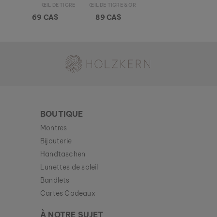
ŒIL DE TIGRE & OR
ŒIL DE TIGRE & OR
69 CA$
89 CA$
Holzkern - une marque du groupe Time for Nature GmbH
BOUTIQUE
Montres
Bijouterie
Handtaschen
Lunettes de soleil
Bandlets
Cartes Cadeaux
À NOTRE SUJET