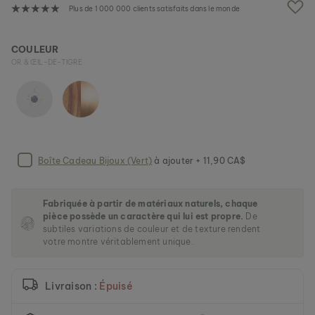
e
Plus de 1 000 000 clients satisfaits dans le monde
i
m
a
COULEUR
g
OR & ŒIL-DE-TIGRE
e
s
g
a
l
l
e
Boîte Cadeau Bijoux (Vert)
à ajouter + 11,90 CA$
r
y
Fabriquée à partir de matériaux naturels, chaque
pièce possède un caractère qui lui est propre.
De
subtiles variations de couleur et de texture rendent
votre montre véritablement unique.
Livraison :
Épuisé