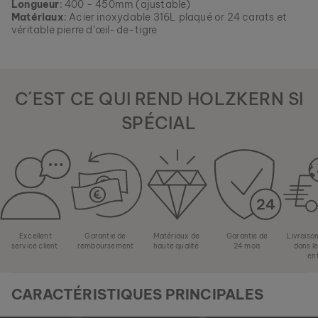
Longueur
: 400 - 450mm (ajustable)
vous garantir autant de variété et de singularité que
EAN: #
9010631002077
Matériaux
: Acier inoxydable 316L plaqué or 24 carats et
possible.
véritable pierre d’œil-de-tigre
Commandez votre morceau de nature parmi nos collections
actuelles, tant que les stocks durent.
C´EST CE QUI REND HOLZKERN SI
SPÉCIAL
Excellent
Garantie de
Matériaux de
Garantie de
Livraiso
service client
remboursement
haute qualité
24 mois
dans l
en
CARACTÉRISTIQUES PRINCIPALES