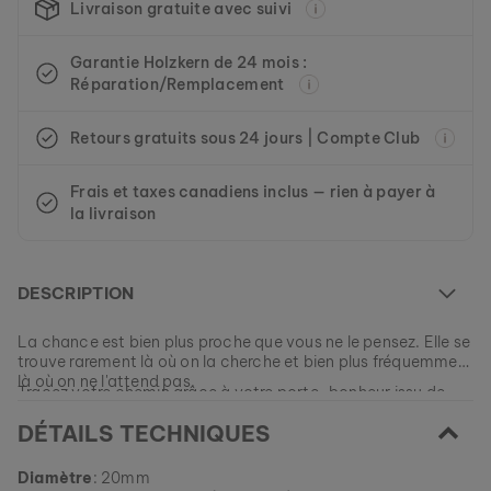
Livraison gratuite avec suivi
Garantie Holzkern de 24 mois :
Réparation/Remplacement
Retours gratuits sous 24 jours | Compte Club
Frais et taxes canadiens inclus — rien à payer à
la livraison
DESCRIPTION
La chance est bien plus proche que vous ne le pensez. Elle se
trouve rarement là où on la cherche et bien plus fréquemment
là où on ne l'attend pas.
Tracez votre chemin grâce à votre porte-bonheur issu de
notre Amulet Collection.
DÉTAILS TECHNIQUES
Ce modèle est actuellement ÉPUISÉ.
Diamètre
: 20mm
Tous nos modèles sont fabriqués en petites quantités afin de