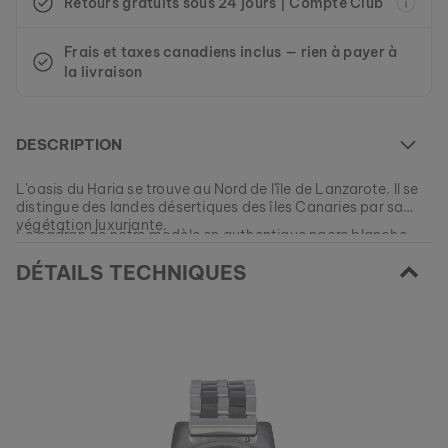
Retours gratuits sous 24 jours | Compte Club
Frais et taxes canadiens inclus — rien à payer à
la livraison
DESCRIPTION
L'oasis du Haria se trouve au Nord de l'île de Lanzarote. Il se
distingue des landes désertiques des îles Canaries par sa
végétation luxuriante.
Le cadran de notre modèle en authentique nacre blanche
s'inspire des maisons blanches typiques de cette oasis.
DÉTAILS TECHNIQUES
Ce modèle est actuellement ÉPUISÉ.
Tous nos modèles sont fabriqués en petites quantités afin de
vous garantir autant de variété et de singularité que
EAN: #
9120078334348
possible.
Commandez votre morceau de nature parmi nos collections
actuelles, tant que les stocks durent.