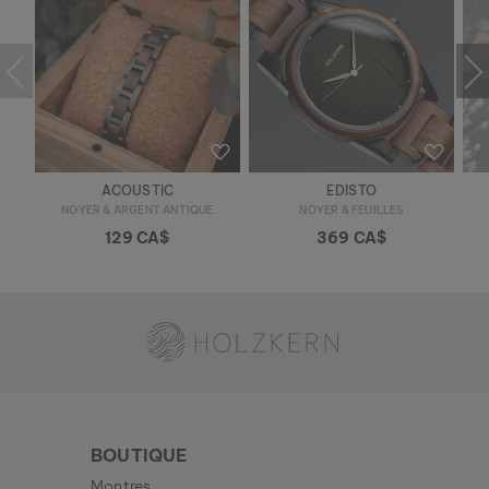
ACOUSTIC
EDISTO
NOYER & ARGENT ANTIQUE
NOYER & FEUILLES
129 CA$
369 CA$
Holzkern - une marque du groupe Time for Nature GmbH
BOUTIQUE
Montres