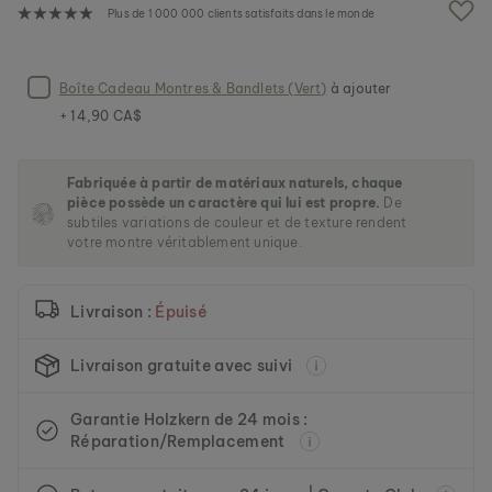
e
Plus de 1 000 000 clients satisfaits dans le monde
i
m
a
g
Boîte Cadeau Montres & Bandlets (Vert)
à ajouter
e
+ 14,90 CA$
s
g
a
Fabriquée à partir de matériaux naturels, chaque
l
pièce possède un caractère qui lui est propre.
De
l
subtiles variations de couleur et de texture rendent
e
votre montre véritablement unique.
r
y
Livraison :
Épuisé
Livraison gratuite avec suivi
Garantie Holzkern de 24 mois :
Réparation/Remplacement