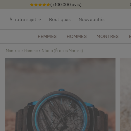
(+100 000 avis)
A
l
À notre sujet
Boutiques
Nouveautés
l
e
z
FEMMES
HOMMES
MONTRES
a
u
Montres
>
Homme
>
Nikola (Érable/Marbre)
c
S
o
k
n
i
t
p
e
t
n
o
u
t
h
e
e
n
d
o