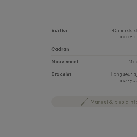
Boîtier
40mm de dia
inoxyda
Cadran
Mouvement
Mou
Bracelet
Longueur aj
inoxyda
Manuel & plus d'inf