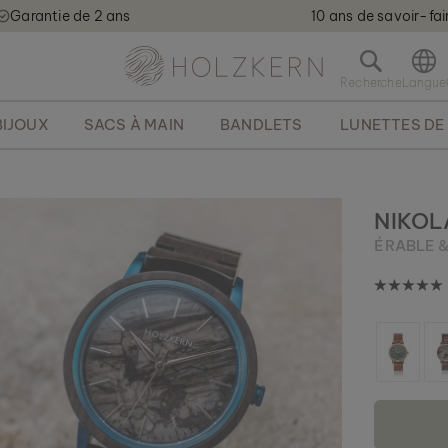
Garantie de 2 ans
10 ans de savoir-fai
Holzkern - a brand of Time for Nature GmbH qweqwe
O
u
v
BIJOUX
SACS À MAIN
BANDLETS
LUNETTES DE 
r
i
r
l
a
NIKOL
b
ÉRABLE 
a
r
r
e
d
e
r
e
c
h