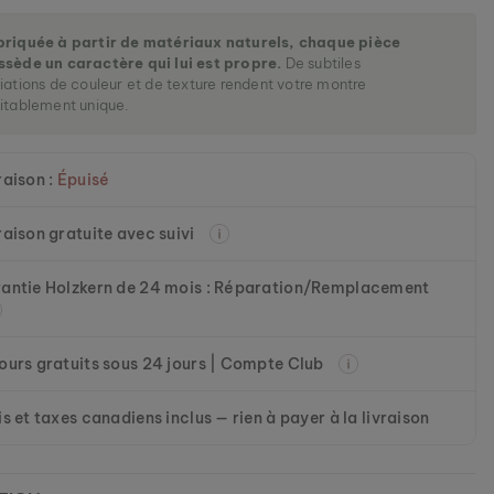
briquée à partir de matériaux naturels, chaque pièce
ssède un caractère qui lui est propre.
De subtiles
iations de couleur et de texture rendent votre montre
itablement unique.
raison :
Épuisé
raison gratuite avec suivi
antie Holzkern de 24 mois : Réparation/Remplacement
ours gratuits sous 24 jours | Compte Club
is et taxes canadiens inclus — rien à payer à la livraison