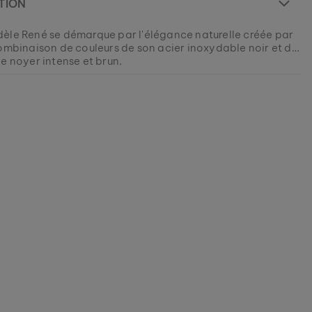
TION
èle René se démarque par l'élégance naturelle créée par
combinaison de couleurs de son acier inoxydable noir et de
e noyer intense et brun.
 est actuellement ÉPUISÉ.
modèles sont fabriqués en petites quantités afin de vous
utant de variété et de singularité que possible.
0078336885
 votre morceau de nature parmi nos collections
 tant que les stocks durent.