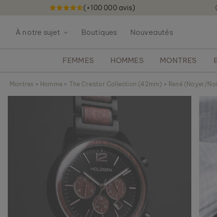
(+100 000 avis)
A
l
À notre sujet
Boutiques
Nouveautés
l
e
z
FEMMES
HOMMES
MONTRES
a
u
Montres
>
Homme
>
The Creator Collection (42mm)
>
René (Noyer/Noi
c
S
o
k
n
i
t
p
e
t
n
o
u
t
h
e
e
n
d
o