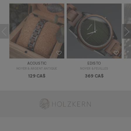
ACOUSTIC
EDISTO
NOYER & ARGENT ANTIQUE
NOYER & FEUILLES
129 CA$
369 CA$
Holzkern - une marque du groupe Time for Nature GmbH