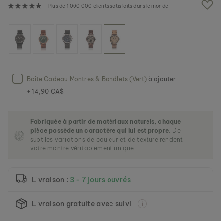
e
Plus de 1 000 000 clients satisfaits dans le monde
i
m
a
g
e
s
g
a
Boîte Cadeau Montres & Bandlets (Vert)
à ajouter
l
+ 14,90 CA$
l
e
r
Fabriquée à partir de matériaux naturels, chaque
y
pièce possède un caractère qui lui est propre.
De
subtiles variations de couleur et de texture rendent
votre montre véritablement unique.
Livraison :
3 - 7 jours ouvrés
Livraison gratuite avec suivi