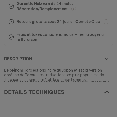
Garantie Holzkern de 24 mois :
Réparation/Remplacement
Retours gratuits sous 24 jours | Compte Club
Frais et taxes canadiens inclus — rien à payer à
la livraison
DESCRIPTION
Le prénom Taro est originaire du Japon et est la version
abrégée de Tarou. Les traductions les plus populaires de
Taro sont 'le premier-né' et 'le premier homme'.
L’association du bois de chêne et de l’acier inoxydable gris
est dédiée à ce nom, et devrait vous motiver au quotidien à
DÉTAILS TECHNIQUES
jeter un regard curieux vers le passé pour mieux vous
connaître et mieux anticiper le futur.
EAN: #
9120078335369