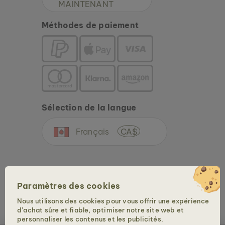
MAINTENANT
Méthodes de paiement
Sélection de la langue
Français
CA$
Paramètres des cookies
Nous utilisons des cookies pour vous offrir une expérience
d’achat sûre et fiable, optimiser notre site web et
Copyright © 2026 Holzkern - une marque de la Time for Nature GmbH. Tous droits
personnaliser les contenus et les publicités.
réservés.