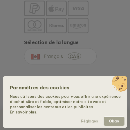
Sélection de la langue
Français
CA$
Paramètres des cookies
Nous utilisons des cookies pour vous offrir une expérience
d’achat sûre et fiable, optimiser notre site web et
Copyright © 2026 Holzkern - une marque de la Time for Nature GmbH. Tous droits
personnaliser les contenus et les publicités.
réservés.
En savoir plus
.
Épuisé
Réglages
Okay