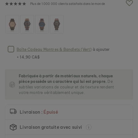
e
Plus de 1 000 000 clients satisfaits dans le monde
i
m
a
g
e
s
g
a
Boîte Cadeau Montres & Bandlets (Vert)
à ajouter
l
+ 14,90 CA$
l
e
r
Fabriquée à partir de matériaux naturels, chaque
y
pièce possède un caractère qui lui est propre.
De
subtiles variations de couleur et de texture rendent
votre montre véritablement unique.
Livraison :
Épuisé
Livraison gratuite avec suivi