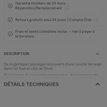
Garantie Holzkern de 24 mois :
Réparation/Remplacement
Retours gratuits sous 24 jours | Compte Club
Frais et taxes canadiens inclus — rien à payer à
la livraison
DESCRIPTION
De magnifiques paysages recouverts d'une couche de neige
dans l'air frais et clair de l'hiver.
Qu'il s'agisse d'une journée sur les pistes, d'une promenade
hivernale ou de la lecture d’un bon livre assis devant un feu de
DÉTAILS TECHNIQUES
cheminée, notre montre en bois de padouk et marbre italien
blanc comme la neige rappelle élégamment ces merveilleux
Ce modèle est actuellement ÉPUISÉ.
moments hivernaux.
Tous nos modèles sont fabriqués en petites quantités afin de
vous garantir autant de variété et de singularité que
EAN: #
9120078330029
possible.