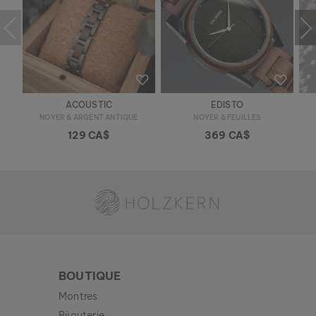
ACOUSTIC
EDISTO
NOYER & ARGENT ANTIQUE
NOYER & FEUILLES
129 CA$
369 CA$
Holzkern - une marque du groupe Time for Nature GmbH
BOUTIQUE
Montres
Bijouterie