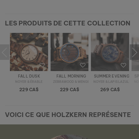
LES PRODUITS DE CETTE COLLECTION
FALL DUSK
FALL MORNING
SUMMER EVENING
S
NOYER & ÉRABLE
ZEBRAWOOD & WENGÉ
NOYER & LAPIS LAZULI
NO
229 CA$
229 CA$
269 CA$
VOICI CE QUE HOLZKERN REPRÉSENTE