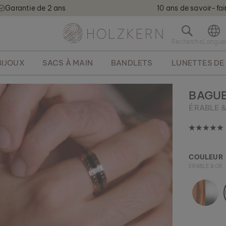
Garantie de 2 ans
10 ans de savoir-fai
Holzkern - a brand of Time for Nature GmbH qweqwe
O
u
v
BIJOUX
SACS À MAIN
BANDLETS
LUNETTES DE 
r
i
r
BAGU
l
ÉRABLE &
a
b
a
r
r
COULEUR
e
ÉRABLE & OR
d
e
r
e
c
h