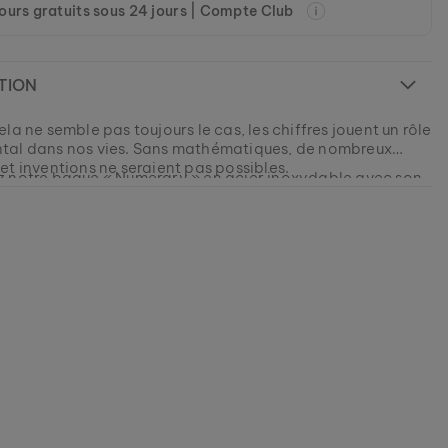
ours gratuits sous 24 jours | Compte Club
TION
la ne semble pas toujours le cas, les chiffres jouent un rôle
al dans nos vies. Sans mathématiques, de nombreux
et inventions ne seraient pas possibles.
 notre bague « Numerary » en acier inoxydable avec son
osé de bois d’érable. De plus, le revêtement spécial du
ntit l'imperméabilité de ce morceau de nature.
un peu de fantaisie dans votre quotidien.
raryring2