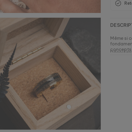
Ret
DESCRIP
Même si ce
fondament
concepts 
Découvrez
cœur comp
bois gara
Apportez 
EAN: #
nume