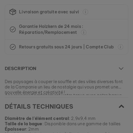
Livraison gratuite avec suivi
Garantie Holzkern de 24 mois :
Réparation/Remplacement
COLLIER STENCIL
OR & MARBRE
79 €
Retours gratuits sous 24 jours | Compte Club
DESCRIPTION
Des paysages à couper le souffle et des villes diverses font
de la Campanie un lieu de nostalgie qui vous promet une
nouvelle énergie et créativité !
Accessoirisez parfaitement votre tenue avec notre bague
faite de véritable bois de noyer et d'acier inoxydable plaqué
DÉTAILS TECHNIQUES
or rose, et revivez des moments inoubliables qui resteront
avec vous toute votre vie.
EAN: #
camp-ring-wal-gold
Diamètre de l'élément central
: 2,9x9,4 mm
Taille de la bague
: Disponible dans une gamme de tailles
Épaisseur
: 2mm