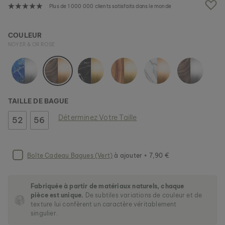
e
Plus de 1 000 000 clients satisfaits dans le monde
i
m
a
HANWI
COULEUR
g
NACRE & OR
NOYER & OR ROSE
e
139 €
s
g
a
l
l
TAILLE DE BAGUE
e
r
Déterminez Votre Taille
52
56
y
Boîte Cadeau Bagues (Vert)
à ajouter + 7,90 €
Fabriquée à partir de matériaux naturels, chaque
pièce est unique.
De subtiles variations de couleur et de
texture lui confèrent un caractère véritablement
singulier.