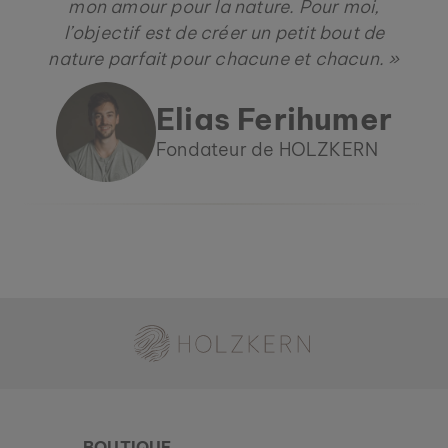
mon amour pour la nature. Pour moi,
l’objectif est de créer un petit bout de
nature parfait pour chacune et chacun. »
Elias Ferihumer
Fondateur de HOLZKERN
RIFT
WALNUSS & KERAMIK
Holzkern - une marque du groupe Time for Nature GmbH
119 €
Nouveau
BOUTIQUE