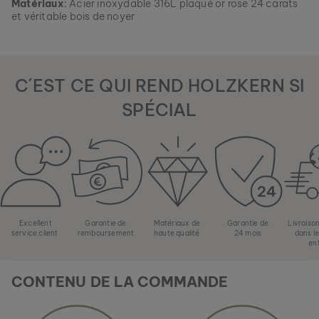
Matériaux
: Acier inoxydable 316L plaqué or rose 24 carats
et véritable bois de noyer
C´EST CE QUI REND HOLZKERN SI
SPÉCIAL
ASKJA
NOYER & MARBRE
279 €
Excellent
Garantie de
Matériaux de
Garantie de
Livraiso
service client
remboursement
haute qualité
24 mois
dans l
en
CONTENU DE LA COMMANDE