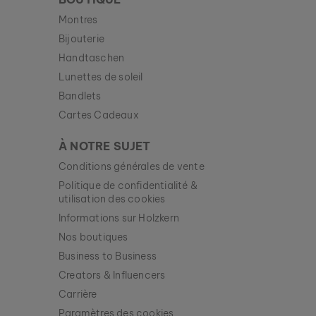
Montres
Bijouterie
Handtaschen
Lunettes de soleil
Bandlets
Cartes Cadeaux
À NOTRE SUJET
Conditions générales de vente
Politique de confidentialité &
utilisation des cookies
Informations sur Holzkern
Nos boutiques
BOUCLES D’OREILLES MIDSOMMAR
AMÉTHYSTE & OR ROSE
Business to Business
89 €
Creators & Influencers
Carrière
Nouveau
Paramètres des cookies