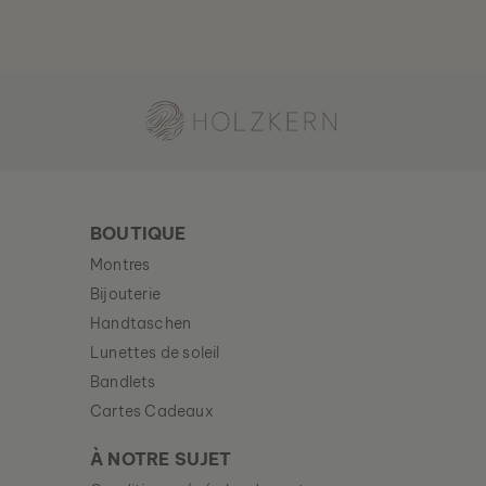
Holzkern - une marque du groupe Time for Nature GmbH
BOUTIQUE
Montres
HANWI
Bijouterie
NACRE & OR
Handtaschen
139 €
Lunettes de soleil
Bandlets
Cartes Cadeaux
À NOTRE SUJET