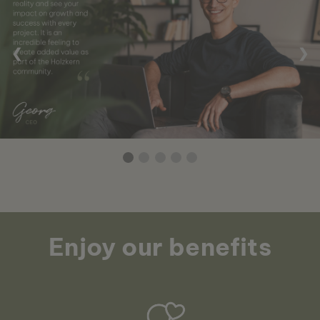
❮
❯
Enjoy our benefits