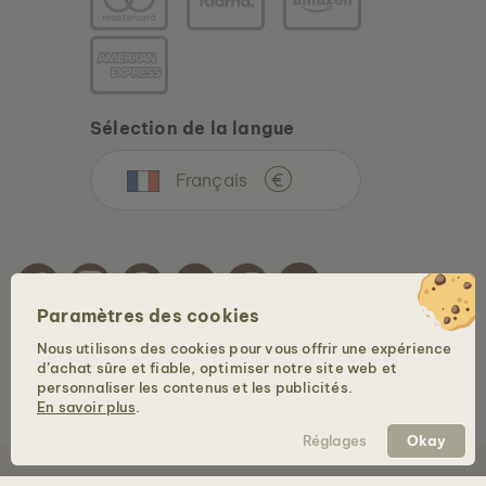
Sélection de la langue
Français
€
Paramètres des cookies
Nous utilisons des cookies pour vous offrir une expérience
Copyright © 2026 Holzkern - une marque de la Time for Nature GmbH. Tous droits
d’achat sûre et fiable, optimiser notre site web et
réservés.
personnaliser les contenus et les publicités.
En savoir plus
.
COLLIER CAMPANIA
Réglages
Okay
MARBRE VERT & DAMASSÉ
149 €