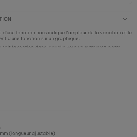
TION
 d'une fonction nous indique l’ampleur de la variation et le
t d’une fonction sur un graphique.
 soit la section dans laquelle vous vous trouvez, notre
rivate ne vous quittera plus ! Pour ce modèle, nous avons
 marbre aux motifs intenses, qui souligne parfaitement
sonnalité grâce à sa marbrure inimitable. En combinaison
 est actuellement ÉPUISÉ.
acier inoxydable de haute qualité, ces bijoux ne
modèles sont fabriqués en petites quantités afin de vous
 pas être plus uniques.
utant de variété et de singularité que possible.
631016074
ous tenter.
 votre morceau de nature parmi nos collections
 tant que les stocks durent.
m
mm (longueur ajustable)