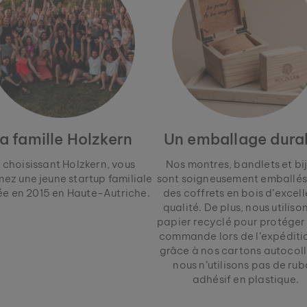
LES SUNCATCHER
COLLIER STENCIL
a famille Holzkern
Un emballage dura
& OR ROSE
OR & MARBRE
 €
79 €
 choisissant Holzkern, vous
Nos montres, bandlets et bi
nez une jeune startup familiale
sont soigneusement emballés
e en 2015 en Haute-Autriche.
des coffrets en bois d’excel
qualité. De plus, nous utiliso
papier recyclé pour protéger
commande lors de l’expéditio
grâce à nos cartons autocoll
nous n’utilisons pas de ru
adhésif en plastique.