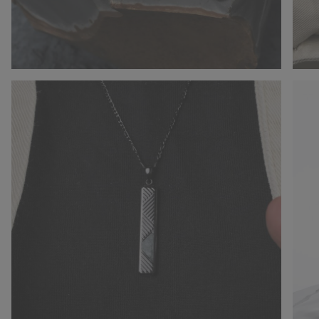
h
e
i
m
a
g
e
s
g
a
l
l
e
r
y