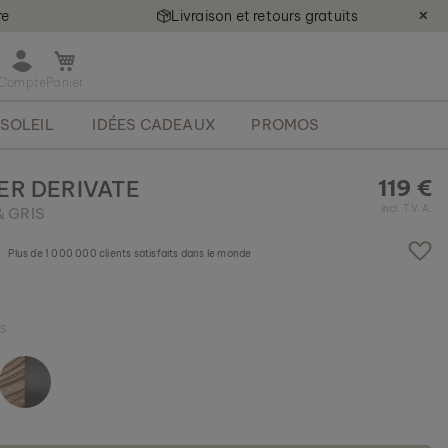
re
Livraison et retours gratuits
✕
O
u
v
SOLEIL
IDÉES CADEAUX
PROMOS
r
i
r
119 €
ER DERIVATE
l
incl. T.V.A.
 GRIS
e
m
i
Plus de 1 000 000 clients satisfaits dans le monde
n
i
p
S
a
n
i
e
r