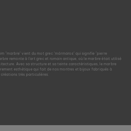
m "marbre" vient du mot grec "mármaros" qui signifie "pierre
marbre remonte à l'art grec et romain antique, où le marbre était utilisé
hitecture. Avec sa structure et sa teinte caractéristiques, le marbre
èrement esthétique qui fait de nos montres et bijoux fabriqués à
 créations très particulières.