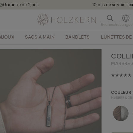
Garantie de 2 ans
10 ans de savoir-fai
Holzkern - a brand of Time for Nature GmbH qweqwe
O
u
v
BIJOUX
SACS À MAIN
BANDLETS
LUNETTES DE 
r
i
r
COLLI
l
MARBRE &
a
b
a
r
r
COULEUR
e
MARBRE & GRI
d
e
r
e
c
h