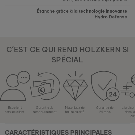
Étanche grâce à la technologie innovante
Hydro Defense
C´EST CE QUI REND HOLZKERN SI
ASKJA
NOYER & MARBRE
SPÉCIAL
279 €
Excellent
Garantie de
Matériaux de
Garantie de
Livraiso
service client
remboursement
haute qualité
24 mois
dans l
en
CARACTÉRISTIQUES PRINCIPALES