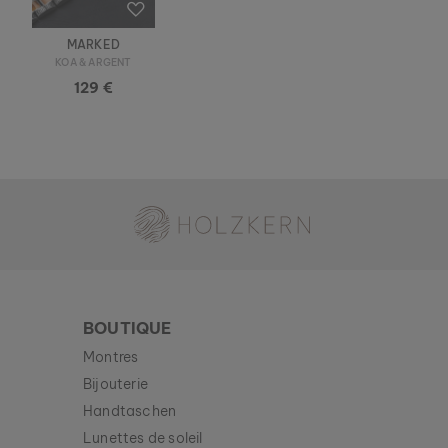
MARKED
KOA & ARGENT
129 €
Holzkern - une marque du groupe Time for Nature GmbH
BOUTIQUE
Montres
Bijouterie
Handtaschen
BRACELET MIDSOMMAR
Lunettes de soleil
AVENTURINE & OR