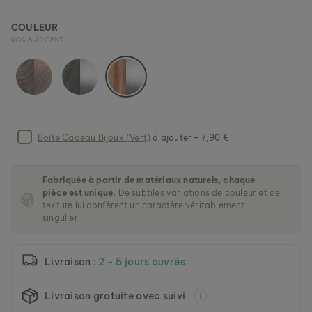
m
a
COULEUR
g
KOA & ARGENT
e
HANWI
s
NACRE & OR
g
139 €
a
l
l
e
Boîte Cadeau Bijoux (Vert)
à ajouter + 7,90 €
r
y
Fabriquée à partir de matériaux naturels, chaque
pièce est unique.
De subtiles variations de couleur et de
texture lui confèrent un caractère véritablement
singulier.
Livraison :
2 - 5 jours ouvrés
Livraison gratuite avec suivi