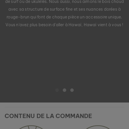
de surf ou de ukulélés. Nous aussi, nous aimons le bois chaud
avec sa structure de surface fine et ses nuances dorées à
rouge-brun qui font de chaque pièce un accessoire unique.
Vous n'avez plus besoin d'aller à Hawaï, Hawaï vient à vous !
BOUCLES D’OREILLES MIDSOMMAR
AMÉTHYSTE & OR ROSE
89 €
CONTENU DE LA COMMANDE