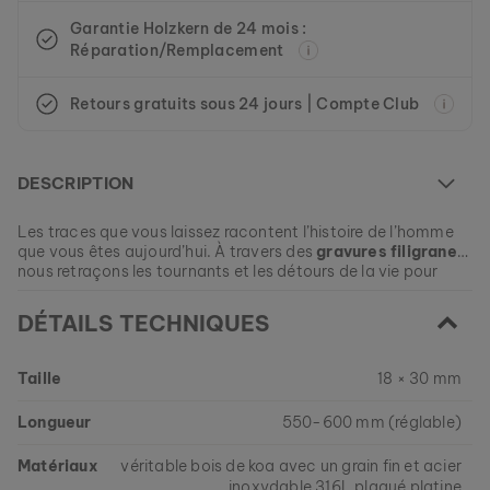
Garantie Holzkern de 24 mois :
Réparation/Remplacement
Retours gratuits sous 24 jours | Compte Club
COLLIER STENCIL
OR & MARBRE
79 €
DESCRIPTION
Les traces que vous laissez racontent l’histoire de l’homme
que vous êtes aujourd’hui. À travers des
gravures filigranes
,
nous retraçons les tournants et les détours de la vie pour
créer un collier qui ne se contente pas de vous
accompagner, mais reflète votre propre parcours.
Au centre repose du
bois de koa
véritable, réputé pour son
DÉTAILS TECHNIQUES
veinage unique et sa résistance exceptionnelle. Sertie dans
de l’
acier inoxydable
plaqué platine, cette pièce de
caractère est
100 % étanche
et conçue pour vous
Taille
18 × 30 mm
EAN: #
9010631024215
accompagner au quotidien.
Longueur
550-600 mm (réglable)
Matériaux
véritable bois de koa avec un grain fin et acier
inoxydable 316L plaqué platine