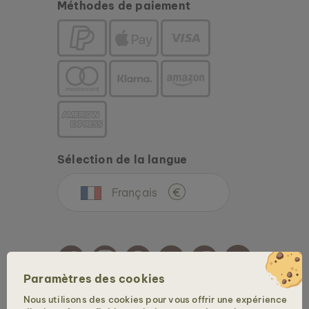
Méthodes de paiement
ASKJA
MARBRE & NOYER II
269 €
Nouveau
Sélection de la langue
Français
€
Paramètres des cookies
Nous utilisons des cookies pour vous offrir une expérience
Copyright © 2026 Holzkern - une marque de la Time for Nature GmbH. Tous droits