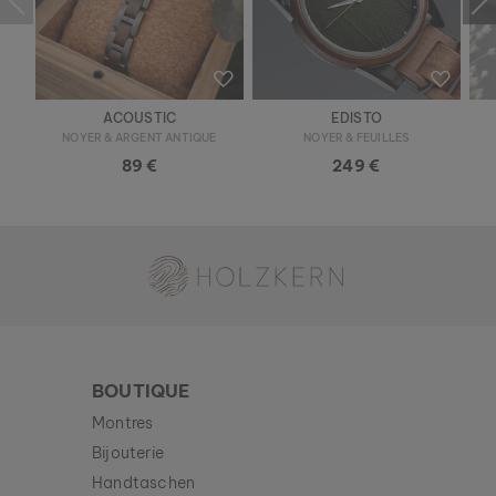
99 €
Nouveau
ACOUSTIC
EDISTO
NOYER & ARGENT ANTIQUE
NOYER & FEUILLES
89 €
249 €
Holzkern - une marque du groupe Time for Nature GmbH
BOUTIQUE
Montres
Bijouterie
Handtaschen