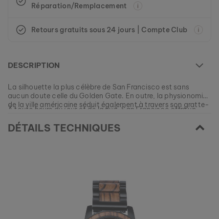
Réparation/Remplacement
Retours gratuits sous 24 jours | Compte Club
COLLIER STENCIL
DESCRIPTION
OR & MARBRE
79 €
La silhouette la plus célèbre de San Francisco est sans
aucun doute celle du Golden Gate. En outre, la physionomie
de la ville américaine séduit également à travers son gratte-
À toute heure du jour et de la nuit, San Francisco offre un
ciel en forme de pyramide, la "Transamerica Pyramid".
spectacle enchanteur qui se reflète dans notre modèle en
DÉTAILS TECHNIQUES
bois précieux de zebrawood, combiné à de l'érable noir et à
des accents dorés.
EAN: #
9010631003906