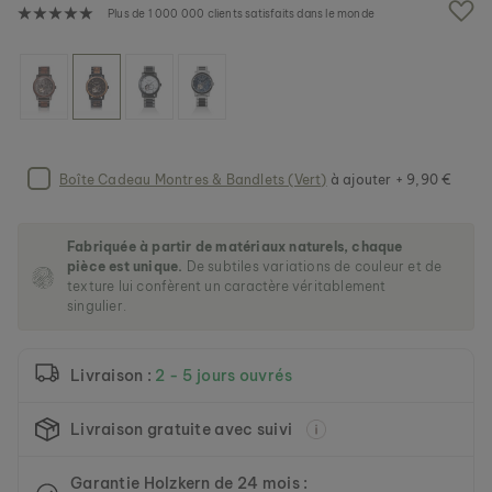
e
Plus de 1 000 000 clients satisfaits dans le monde
i
m
a
HANWI
g
NACRE & OR
e
139 €
s
g
a
Boîte Cadeau Montres & Bandlets (Vert)
à ajouter + 9,90 €
l
l
e
Fabriquée à partir de matériaux naturels, chaque
r
pièce est unique.
De subtiles variations de couleur et de
y
texture lui confèrent un caractère véritablement
singulier.
Livraison :
2 - 5 jours ouvrés
Livraison gratuite avec suivi
Garantie Holzkern de 24 mois :