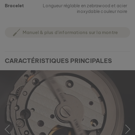
Bracelet
Longueur réglable en zebrawood et acier
inoxydable couleur noire
Manuel & plus d'informations sur la montre
CARACTÉRISTIQUES PRINCIPALES
COLLIER CAMPANIA
MARBRE VERT & DAMASSÉ
149 €