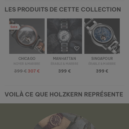
LES PRODUITS DE CETTE COLLECTION
Sale
CHICAGO
MANHATTAN
SINGAPOUR
NOYER & MARBRE
ÉRABLE & MARBRE
ÉRABLE & MARBRE
399 €
307 €
399 €
399 €
VOILÀ CE QUE HOLZKERN REPRÉSENTE
BOUCLES D’OREILLES MIDSOMMAR
AMÉTHYSTE & OR ROSE
89 €
Nouveau