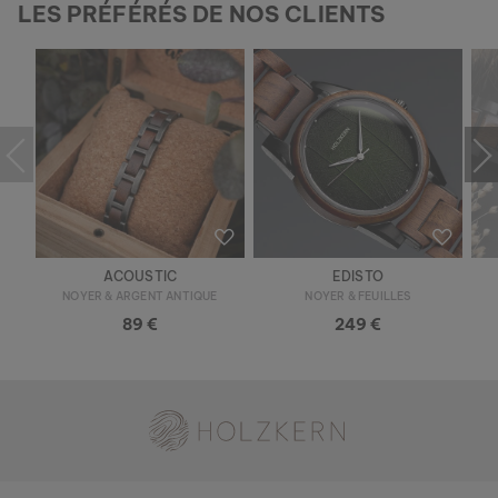
LES PRÉFÉRÉS DE NOS CLIENTS
ACOUSTIC
EDISTO
NOYER & ARGENT ANTIQUE
NOYER & FEUILLES
89 €
249 €
RIFT
WALNUSS & KERAMIK
119 €
Holzkern - une marque du groupe Time for Nature GmbH
Nouveau