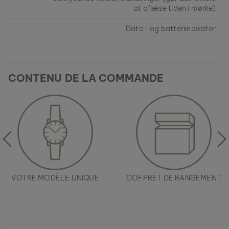
at aflæse tiden i mørke)
Dato- og batteriindikator
CONTENU DE LA COMMANDE
ASKJA
NOYER & MARBRE
279 €
VOTRE MODÈLE UNIQUE
COFFRET DE RANGEMENT