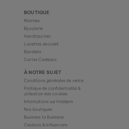
BOUTIQUE
Montres
Bijouterie
Handtaschen
Lunettes de soleil
Bandlets
Cartes Cadeaux
À NOTRE SUJET
Conditions générales de vente
Politique de confidentialité &
utilisation des cookies
BOUCLES D’OREILLES MIDSOMMAR
Informations sur Holzkern
AMÉTHYSTE & OR ROSE
Nos boutiques
89 €
Business to Business
Creators & Influencers
Nouveau