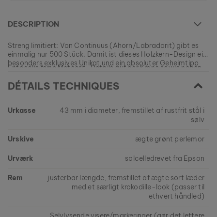
DESCRIPTION
Streng limitiert: Von Continuus (Ahorn/Labradorit) gibt es
einmalig nur 500 Stück. Damit ist dieses Holzkern-Design ein
COLLIER STENCIL
besonders exklusives Unikat und ein absoluter Geheimtipp
OR & MARBRE
Entdecke feine Meteorit-Details auf der Krone sowie neben
der modernen Zeitmessung.
79 €
der Datumsanzeige und die Infinity-Gravur am seitlichen
DÉTAILS TECHNIQUES
Gehäuse. Diese außergewöhnlichen Akzente in Kombination
Jetzt sichern: nur noch wenige Unikate auf Lager!
mit einem Schweizer Qualitätsuhrwerk machen Continuus zu
einem Zeitmesser, der sich seinen Premium-Status verdient
Urkasse
43 mm i diameter, fremstillet af rustfrit stål i
hat.
EAN: #
test-watch-2
sølv
Urskive
ægte grønt perlemor
Urværk
solcelledrevet fra Epson
Rem
justerbar længde, fremstillet af ægte sort læder
med et særligt krokodille-look (passer til
ethvert håndled)
Selvlysende visere/markeringer (gør det lettere