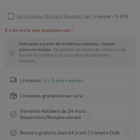
m
a
g
Boîte Cadeau Montres & Bandlets (Vert)
à ajouter + 9,90 €
e
HANWI
s
NACRE & OR
Il n'en reste que quelques uns !
g
139 €
a
Fabriquée à partir de matériaux naturels, chaque
l
pièce est unique.
De subtiles variations de couleur et de
l
texture lui confèrent un caractère véritablement
e
singulier.
r
y
Livraison :
2 - 5 jours ouvrés
Livraison gratuite avec suivi
Garantie Holzkern de 24 mois :
Réparation/Remplacement
Retours gratuits sous 24 jours | Compte Club