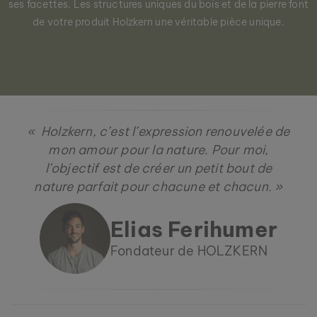
ses facettes. Les structures uniques du bois et de la pierre font
de votre produit Holzkern une véritable pièce unique.
« Holzkern, c’est l’expression renouvelée de
mon amour pour la nature. Pour moi,
l’objectif est de créer un petit bout de
RIFT
nature parfait pour chacune et chacun. »
LAVA & BLAUE KERAMIK
129 €
Elias Ferihumer
Fondateur de HOLZKERN