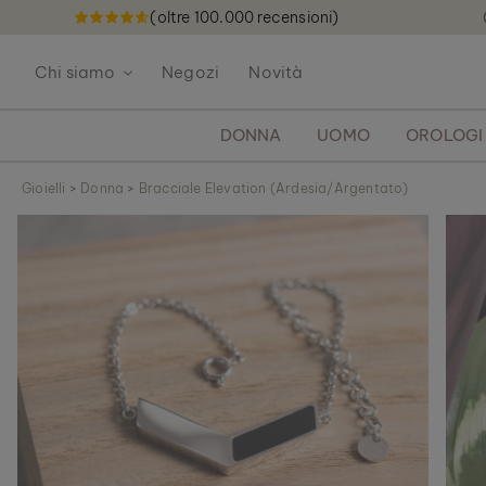
(oltre 100.000 recensioni)
S
a
Chi siamo
Negozi
Novità
l
t
a
DONNA
UOMO
OROLOGI
a
l
Gioielli
>
Donna
>
Bracciale Elevation (Ardesia/Argentato)
c
V
o
a
n
i
t
a
e
l
n
l
u
a
t
f
o
i
n
e
d
e