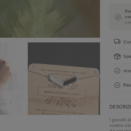
Re
ca
con
Co
Spe
ara
Res
DESCRIZ
I gioielli
vostra vit
da prospe