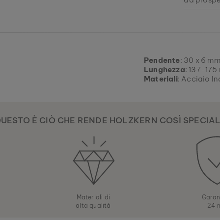
Al momen
Tutti i no
la massima
EAN: #
9010
Trova ora 
attuali, s
Pendente
: 30 x 6 m
Lunghezza
: 137-175
Materiali
: Acciaio I
UESTO È CIÒ CHE RENDE HOLZKERN COSÌ SPECIA
Materiali di
Garan
alta qualità
24 