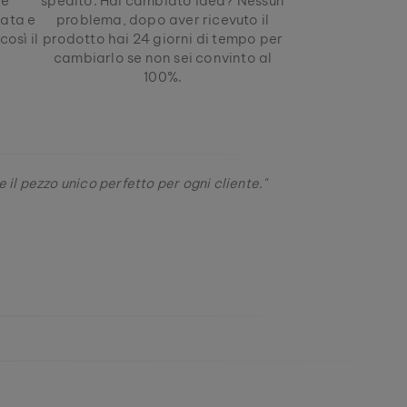
le
spedito. Hai cambiato idea? Nessun
lata e
problema, dopo aver ricevuto il
osì il
prodotto hai 24 giorni di tempo per
.
cambiarlo se non sei convinto al
100%.
 il pezzo unico perfetto per ogni cliente."