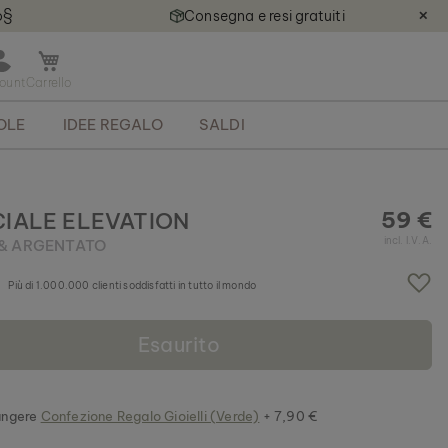
o§
Consegna e resi gratuiti
✕
A
p
r
OLE
IDEE REGALO
SALDI
i
m
i
n
i
59 €
IALE ELEVATION
c
incl. I.V.A.
 & ARGENTATO
a
r
Più di 1.000.000 clienti soddisfatti in tutto il mondo
r
e
l
Esaurito
l
o
ungere
Confezione Regalo Gioielli (Verde)
+ 7,90 €