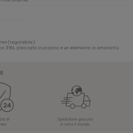
to questo modello è attualmente ESAURITO.
stri prodotti sono fabbricati in piccole serie per garantire
 varietà possibile per i nostri clienti.
631001544
il tuo tocco di natura preferito dalle nostre collezioni
olo fino ad esaurimento scorte.
m
 mm (regolabile)
nox 316L placcato in platino e un elemento in amaranto
LE
zia di
Spedizione gratuita
mesi
in tutto il mondo