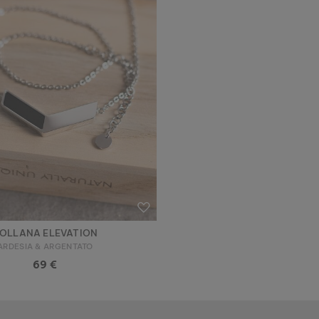
OLLANA ELEVATION
ARDESIA & ARGENTATO
69 €
Holzkern - Un Brand di Time for Nature GmbH