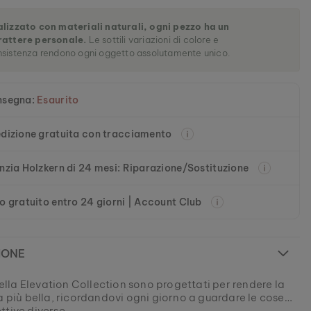
alizzato con materiali naturali, ogni pezzo ha un
rattere personale.
Le sottili variazioni di colore e
sistenza rendono ogni oggetto assolutamente unico.
nsegna:
Esaurito
dizione gratuita con tracciamento
nzia Holzkern di 24 mesi: Riparazione/Sostituzione
o gratuito entro 24 giorni | Account Club
IONE
 della Elevation Collection sono progettati per rendere la
a più bella, ricordandovi ogni giorno a guardare le cose
ttive diverse.