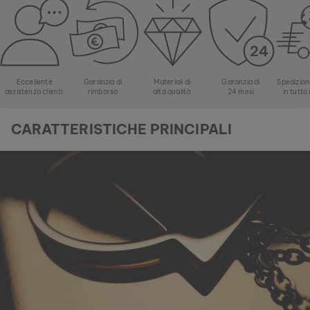
Eccellente
Garanzia di
Materiali di
Garanzia di
Spedizion
assistenza clienti
rimborso
alta qualità
24 mesi
in tutto
CARATTERISTICHE PRINCIPALI