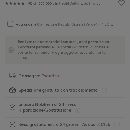
g
Più di 1.000.000 clienti soddisfatti in tutto il mondo
a
l
l
e
Aggiungere
Confezione Regalo Gioielli (Verde)
+ 7,90 €
r
i
a
Realizzato con materiali naturali, ogni pezzo ha un
d
carattere personale.
Le sottili variazioni di colore e
i
consistenza rendono ogni oggetto assolutamente
i
unico.
m
m
a
Consegna:
Esaurito
g
i
n
Spedizione gratuita con tracciamento
i
aranzia Holzkern di 24 mesi:
Riparazione/Sostituzione
Reso gratuito entro 24 giorni | Account Club