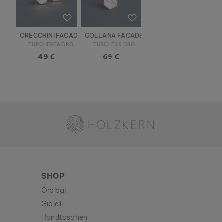
ORECCHINI FACADE
COLLANA FACADE
TURCHESE & ORO
TURCHES & ORO
49 €
69 €
Holzkern - Un Brand di Time for Nature GmbH
SHOP
Orologi
Gioielli
Handtaschen