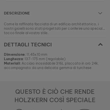
DESCRIZIONE
Come la raffinata facciata di un edificio architettonico, i
nostri gioielli sono stati progettati per conferire uno speciale
tocco finale al vostro stile.
Al momento questo modello è attualmente ESAURITO.
DETTAGLI TECNICI
Tutti i nostri prodotti sono fabbricati in piccole serie per
garantire la massima varietà possibile per i nostri clienti.
EAN: #
9120078337356
Trova ora il tuo tocco di natura preferito dalle nostre
Dimensione
: 11,45x10 mm
collezioni attuali, solo fino ad esaurimento scorte.
Lunghezza
: 137-175 mm (regolabile)
Materiali
: Acciaio inossidabile 316L placcato in oro 24k,
accompagnato da una delicata gemma di turchese
QUESTO È CIÒ CHE RENDE
HOLZKERN COSÌ SPECIALE