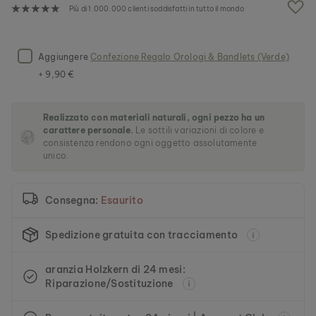
g
Più di 1.000.000 clienti soddisfatti in tutto il mondo
a
l
l
e
Aggiungere
Confezione Regalo Orologi & Bandlets (Verde)
r
+ 9,90 €
i
a
d
Realizzato con materiali naturali, ogni pezzo ha un
i
carattere personale.
Le sottili variazioni di colore e
i
consistenza rendono ogni oggetto assolutamente
m
unico.
m
a
g
Consegna:
Esaurito
i
n
i
Spedizione gratuita con tracciamento
aranzia Holzkern di 24 mesi:
Riparazione/Sostituzione