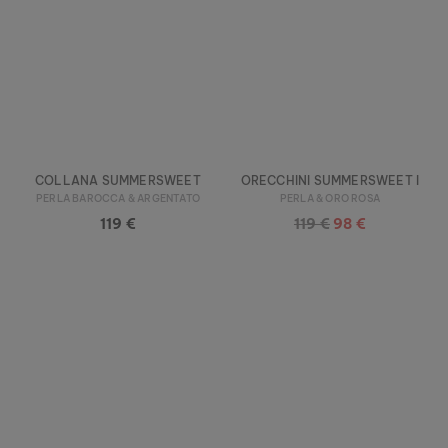
COLLANA SUMMERSWEET
ORECCHINI SUMMERSWEET I
PERLA BAROCCA & ARGENTATO
PERLA & ORO ROSA
119 €
119 €
98 €