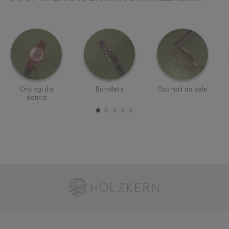
Orologi da
Bandlets
Occhiali da sole
donna
Holzkern - Un Brand di Time for Nature GmbH