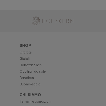
Holzkern - Un Brand di Time for Nature GmbH
SHOP
Orologi
Gioielli
Handtaschen
Occhiali da sole
Bandlets
Buoni Regalo
CHI SIAMO
Termini e condizioni