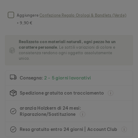
l
l
e
Aggiungere
Confezione Regalo Orologi & Bandlets (Verde)
r
+ 9,90 €
i
a
d
Realizzato con materiali naturali, ogni pezzo ha un
i
carattere personale.
Le sottili variazioni di colore e
i
consistenza rendono ogni oggetto assolutamente
m
unico.
m
a
g
Consegna:
2 - 5 giorni lavorativi
i
n
i
Spedizione gratuita con tracciamento
aranzia Holzkern di 24 mesi:
Riparazione/Sostituzione
Reso gratuito entro 24 giorni | Account Club