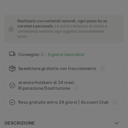
l
l
e
r
Realizzato con materiali naturali, ogni pezzo ha un
i
carattere personale.
Le sottili variazioni di colore e
a
consistenza rendono ogni oggetto assolutamente
d
unico.
i
i
m
Consegna:
2 - 5 giorni lavorativi
m
a
g
Spedizione gratuita con tracciamento
i
n
aranzia Holzkern di 24 mesi:
i
Riparazione/Sostituzione
Reso gratuito entro 24 giorni | Account Club
DESCRIZIONE