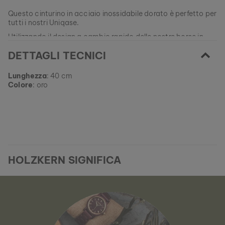
Questo cinturino in acciaio inossidabile dorato è perfetto per
tutti i nostri Uniqase.
Utilizzando il design a cambio rapido delle nostre borse in
legno, dai loro facilmente un nuovo look o sostituisci il tuo
DETTAGLI TECNICI
cinturino usato con uno nuovo!
EAN: #
9010631016265
Lunghezza
: 40 cm
Colore
: oro
HOLZKERN SIGNIFICA