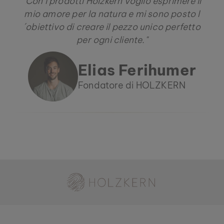
"Con i prodotti Holzkern voglio esprimere il
mio amore per la natura e mi sono posto l
´obiettivo di creare il pezzo unico perfetto
per ogni cliente."
Elias Ferihumer
Fondatore di HOLZKERN
Holzkern - Un Brand di Time for Nature GmbH