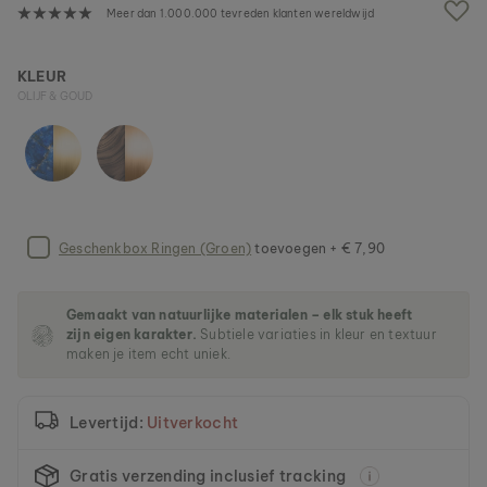
n
Meer dan 1.000.000 tevreden klanten wereldwijd
d
e
a
KLEUR
f
OLIJF & GOUD
b
e
e
l
d
i
n
Geschenkbox Ringen (Groen)
toevoegen + € 7,90
g
e
n
-
Gemaakt van natuurlijke materialen – elk stuk heeft
g
zijn eigen karakter.
Subtiele variaties in kleur en textuur
maken je item echt uniek.
a
l
l
e
Levertijd:
Uitverkocht
r
i
Gratis verzending inclusief tracking
j