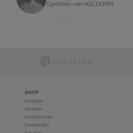
Oprichter van HOLZKERN
Holzkern - een merk van Time for Nature GmbH
SHOP
Horloges
Sieraden
Handtaschen
Zonnebrillen