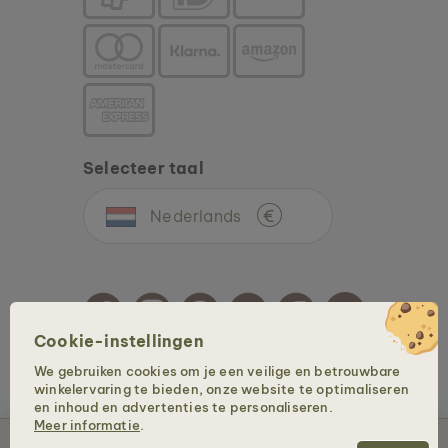
Selecteer taal
Nederlands
€
Cookie-instellingen
We gebruiken cookies om je een veilige en betrouwbare
Auteursrechten @ 2026 Holzkern - een merkt van Time for Nature GmbH. Alle
winkelervaring te bieden, onze website te optimaliseren
rechten voorbehouden.
en inhoud en advertenties te personaliseren.
Meer informatie
.