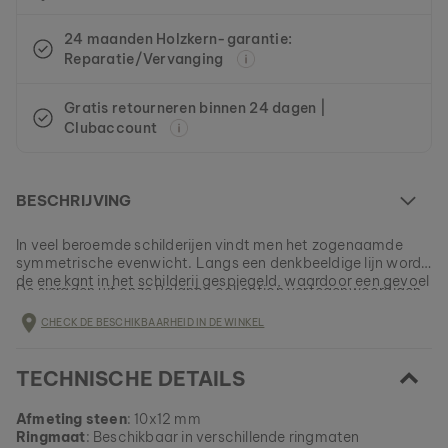
24 maanden Holzkern-garantie:
Reparatie/Vervanging
Gratis retourneren binnen 24 dagen |
Clubaccount
BESCHRIJVING
In veel beroemde schilderijen vindt men het zogenaamde
symmetrische evenwicht. Langs een denkbeeldige lijn wordt
de ene kant in het schilderij gespiegeld, waardoor een gevoel
De sieraden uit onze Balance collection vertegenwoordigen
van orde, stabiliteit en rationaliteit ontstaat.
een leven in balans, een basis die verder harmonie,
CHECK DE BESCHIKBAARHEID IN DE WINKEL
tevredenheid en geluk zal brengen.
Dit model is helemaal UITVERKOCHT
TECHNISCHE DETAILS
Alle Holzkern-producten worden in kleine partijen
vervaardigd om een zo groot mogelijke verscheidenheid te
EAN: #
balancering1
kunnen aanbieden.
Afmeting steen
: 10x12 mm
Verzeker jezelf nu van een stukje natuur uit ons huidige
Ringmaat
: Beschikbaar in verschillende ringmaten