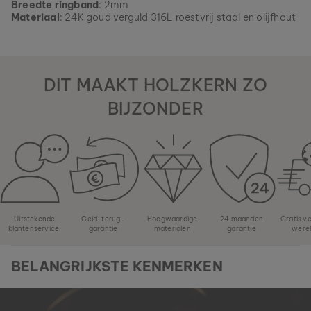
assortiment, zolang het nog beschikbaar is.
Breedte ringband
: 2mm
Materiaal
: 24K goud verguld 316L roestvrij staal en olijfhout
DIT MAAKT HOLZKERN ZO
BIJZONDER
Uitstekende
Geld-terug-
Hoogwaardige
24 maanden
Gratis v
klantenservice
garantie
materialen
garantie
were
BELANGRIJKSTE KENMERKEN