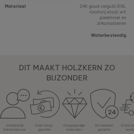
Materiaal
24K goud verguld 316L
roestvrij staal, wit
parelmoer en
zirkoniastenen
Waterbestendig
DIT MAAKT HOLZKERN ZO
BIJZONDER
Uitstekende
Geld-terug-
Hoogwaardige
24 maanden
Gratis v
klantenservice
garantie
materialen
garantie
were