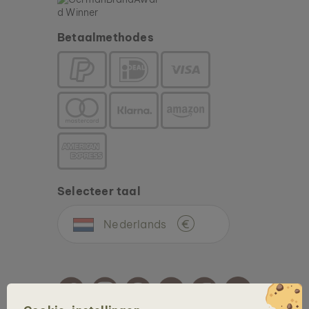
Betaalmethodes
Selecteer taal
Nederlands
€