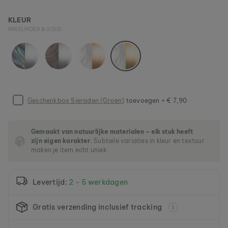
e
a
KLEUR
f
PARELMOER & GOUD
b
e
e
l
d
i
n
Geschenkbox Sieraden (Groen)
toevoegen + € 7,90
g
e
n
-
Gemaakt van natuurlijke materialen – elk stuk heeft
g
zijn eigen karakter.
Subtiele variaties in kleur en textuur
maken je item echt uniek.
a
l
l
e
Levertijd:
2 - 5 werkdagen
r
i
Gratis verzending inclusief tracking
j