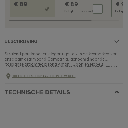
€ 89
€ 89
€ 9
Bekijk het product
Bekijk 
BESCHRIJVING
Stralend parelmoer en elegant goud zijn de kenmerken van
onze damesarmband Campania, genoemd naar de
Italiaanse droomregio rond Amalfi, Capri en Napels.
Vind jouw perfecte accessoire met onze armband van wit
parelmoer en echt verguld roestvrij staal en beleef
CHECK DE BESCHIKBAARHEID IN DE WINKEL
onvergetelijke momenten die je de rest van je leven zullen
vergezellen.
EAN: #
9010631024055
TECHNISCHE DETAILS