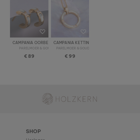
CAMPANIA OORBELLEN
CAMPANIA KETTING
PARELMOER & GOUD
PARELMOER & GOUD
€ 89
€ 99
Holzkern - een merk van Time for Nature GmbH
SHOP