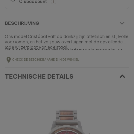
Clubaccount
BESCHRIJVING
Ons model Cristóbal valt op dankzij zijn atletisch en stijlvolle
voorkomen, en het zal jouw overtuigen met de opvallende
rode wijzerplaat van edelstaal.
Dit is een gedurfd ontwerp voor iedereen die graag nieuwe
dingen uitprobeert!
CHECK DE BESCHIKBAARHEID IN DE WINKEL
Dit model is helemaal UITVERKOCHT
TECHNISCHE DETAILS
Alle Holzkern-producten worden in kleine partijen
vervaardigd om een zo groot mogelijke verscheidenheid te
EAN: #
9120078336878
kunnen aanbieden.
Verzeker jezelf nu van een stukje natuur uit ons huidige
assortiment, zolang het nog beschikbaar is.