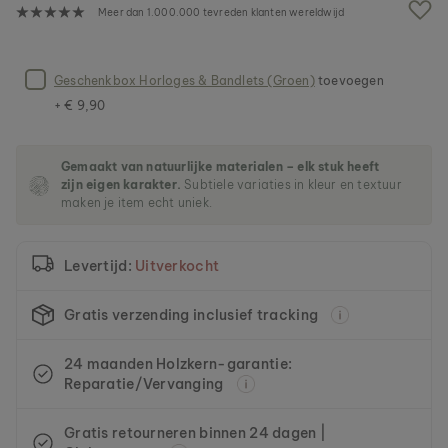
n
Meer dan 1.000.000 tevreden klanten wereldwijd
d
e
a
f
Geschenkbox Horloges & Bandlets (Groen)
toevoegen
b
+ € 9,90
e
e
l
Gemaakt van natuurlijke materialen – elk stuk heeft
d
zijn eigen karakter.
Subtiele variaties in kleur en textuur
i
maken je item echt uniek.
n
g
e
Levertijd:
Uitverkocht
n
-
g
Gratis verzending inclusief tracking
a
l
24 maanden Holzkern-garantie:
l
Reparatie/Vervanging
e
r
i
Gratis retourneren binnen 24 dagen |
j