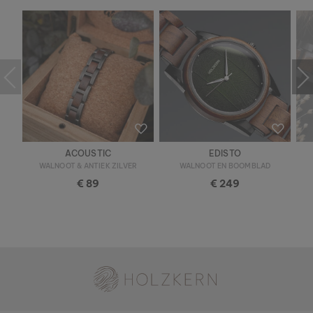
ACOUSTIC
EDISTO
WALNOOT & ANTIEK ZILVER
WALNOOT EN BOOMBLAD
€ 89
€ 249
Holzkern - een merk van Time for Nature GmbH